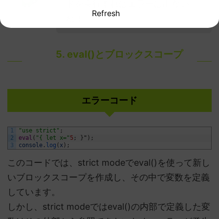
ドを実行すればエラーは出ない
Refresh
サルモリ
ね！
5. eval()とブロックスコープ
エラーコード
1
"use strict"
;
2
eval
(
"{ let x="
5
;
}
"
)
;
3
console
.
log
(
x
)
;
このコードでは、strict modeでeval()を使って新し
いブロックスコープを作成し、その中で変数を定義
しています。
しかし、strict modeではeval()の内部で定義した変