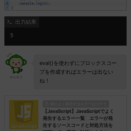
4
console
.
log
(
x
)
;
5
}
 出力結果
eval()を使わずにブロックスコー
プを作成すればエラーは出ない
サルモリ
ね！
他のよく発生するエラーはコチラ
【JavaScript】JavaScriptでよく
発生するエラー一覧 エラーが発
生するソースコードと対処方法を