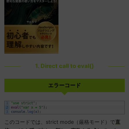
1. Direct call to eval()
エラーコード
1
"use strict"
;
2
eval
(
"var x = 5"
)
;
3
console
.
log
(
x
)
;
このコードでは、strict mode（厳格モード）で
直