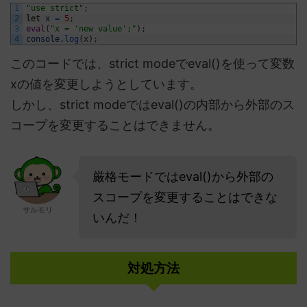
1
"use strict"
;
2
let
x
=
5
;
3
eval
(
"x = 'new value';"
)
;
4
console
.
log
(
x
)
;
このコードでは、strict modeでeval()を使って変数
xの値を変更しようとしています。
しかし、strict modeではeval()の内部から外部のス
コープを変更することはできません。
厳格モードではeval()から外部の
スコープを変更することはできな
サルモリ
いんだ！
対処方法