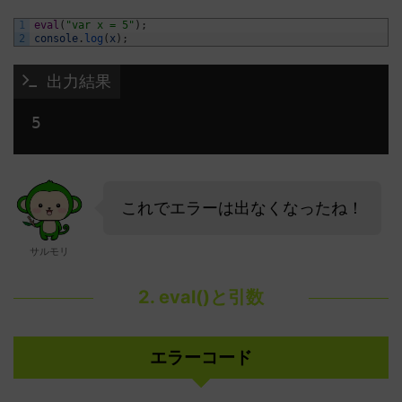
1
eval
(
"var x = 5"
)
;
2
console
.
log
(
x
)
;
 出力結果
これでエラーは出なくなったね！
サルモリ
2. eval()と引数
エラーコード