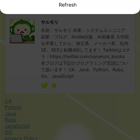
Refresh
プロフィール
サルモリ
名前：サルモリ 本業：システムエンジニア
副業：ブログ、Kindle出版、AI画像系 大学院
を卒業してから、独立系、メーカー系、社内
SE、SESと転職4回してます！ Twitterはコチ
ラ：https://twitter.com/sarumori_books
本ブログは下記のプログラミング言語につい
て扱います！ C#、Java、Python、Ruby、
Go、JavaScript
C#
Python
Java
Ruby
JavaScript
GO
privacy Policy