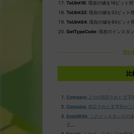
ToUInt16
: 現在の値を16ビッ
ToUInt32
: 現在の値を32ビッ
ToUInt64
: 現在の値を64ビッ
GetTypeCode
: 現在のインス
St
比
Compare
: 2つの指定された文
Contains
: 指定された文字列が
EndsWith
: このインスタンス
す。
Equals
: このインスタンスが指定