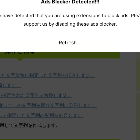
成し、指定された合計文字数がこのインスタンスの右側に
Ads Blocker Detected!!!
code 文字を埋め込みます。
 have detected that you are using extensions to block ads. Ple
化形式に変換します。
support us by disabling these ads blocker.
す。
Refresh
操作と構築
定した文字位置に指定した文字列を挿入します。
除します。
別の指定された文字列で置換します。
に従ってこの文字列を部分文字列に分割します。
用して指定した文字列の配列を結合します.
使用して文字列を作成します.