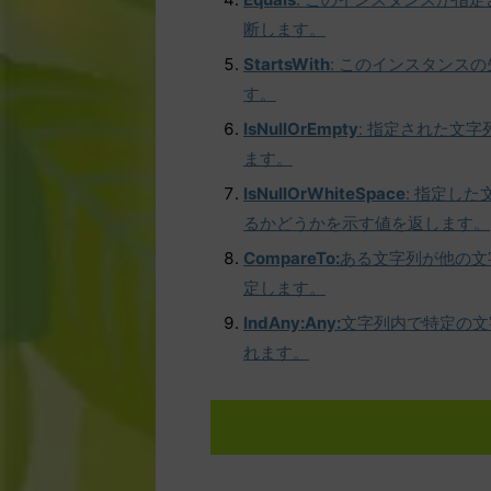
断します。
StartsWith
: このインスタンス
す。
IsNullOrEmpty
: 指定された文字列
ます。
IsNullOrWhiteSpace
: 指定し
るかどうかを示す値を返します。
CompareTo:
ある文字列が他の文
定します。
IndAny:Any:
文字列内で特定の文
れます。