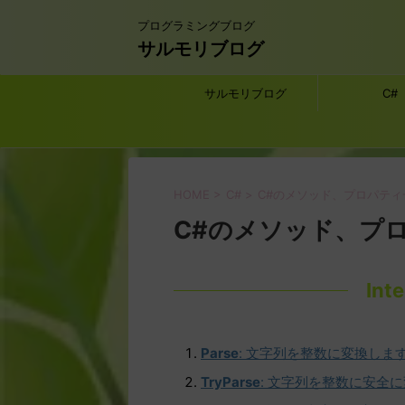
プログラミングブログ
サルモリブログ
サルモリブログ
C#
HOME
>
C#
>
C#のメソッド、プロパティ
C#のメソッド、プ
In
Parse
: 文字列を整数に変換しま
TryParse
: 文字列を整数に安全