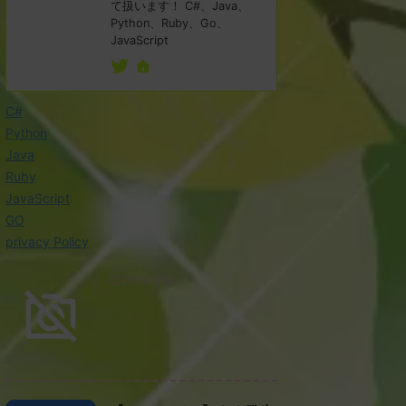
て扱います！ C#、Java、
Python、Ruby、Go、
JavaScript
C#
Python
Java
Ruby
JavaScript
GO
privacy Policy
2024/5/16