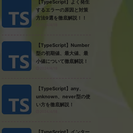
【TypeScript】よく発生
するエラーの原因と対策
方法9選を徹底解説！！
2024/4/18
【TypeScript】Number
型の初期値、最大値、最
小値について徹底解説！
2024/4/18
【TypeScript】any、
unknown、never型の使
い方を徹底解説！
2024/4/18
【TypeScript】インター