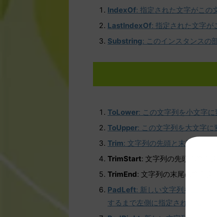
IndexOf
: 指定された文字がこ
LastIndexOf
: 指定された文字
Substring
: このインスタンス
ToLower
: この文字列を小文字
ToUpper
: この文字列を大文字
Trim
: 文字列の先頭と末尾の空
TrimStart
: 文字列の先頭の空白
TrimEnd
: 文字列の末尾の空白
PadLeft
: 新しい文字列を生成
するまで左側に指定された Unic