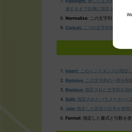
PadRight
: 新しい文字列を生
達するまで右側に指定された Uni
We
Normalize
: この文字列を正規
Concat:
二つの文字列を連結しま
Insert
: このインスタンスの指
Remove
: この文字列の一部を削
Replace
: 指定された文字列を
Split
: 指定されたパラメーター
Join
: 指定した区切り記号を使
Format
: 指定した書式と引数を