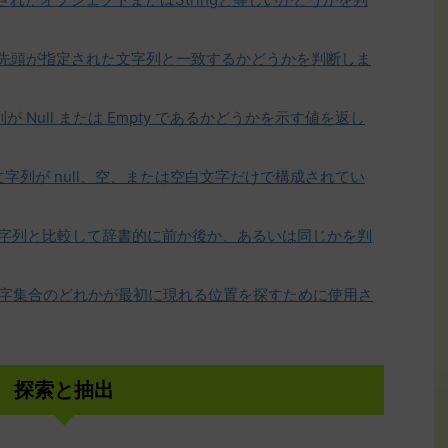
の先頭が指定された文字列と一致するかどうかを判断しま
が Null または Empty であるかどうかを示す値を返し
た文字列が null、空、または空白文字だけで構成されてい
字列と比較して辞書的に前か後か、あるいは同じかを判
字集合のどれかが最初に現れる位置を探すために使用さ
探索と抽出