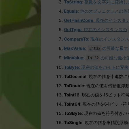
ToString
: 整数を文字列に変換し
Equals
: 他のオブジェクトとの
GetHashCode
: 現在のインスタ
GetType
: 現在のインスタンスの
CompareTo
: 現在のインスタン
MaxValue
:
の可能な最大
Int32
MinValue
:
の可能な最小
Int32
ToByte
: 現在の値をバイトに変
ToDecimal
: 現在の値を十進数
ToDouble
: 現在の値を倍精度浮
ToInt16
: 現在の値を16ビット
ToInt64
: 現在の値を64ビット
ToSByte
: 現在の値を符号付き
ToSingle
: 現在の値を単精度浮