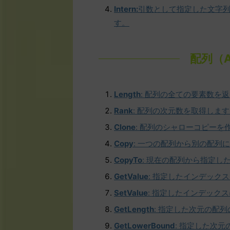
Intern:
引数として指定した文字列
す。
配列（A
Length
: 配列の全ての要素数を
Rank
: 配列の次元数を取得しま
Clone
: 配列のシャローコピーを
Copy
: 一つの配列から別の配列
CopyTo
: 現在の配列から指定し
GetValue
: 指定したインデック
SetValue
: 指定したインデック
GetLength
: 指定した次元の配
GetLowerBound
: 指定した次