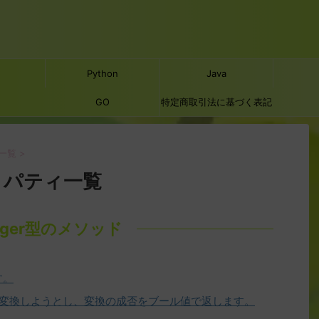
Python
Java
GO
特定商取引法に基づく表記
一覧
>
ロパティ一覧
teger型のメソッド
す。
に変換しようとし、変換の成否をブール値で返します。