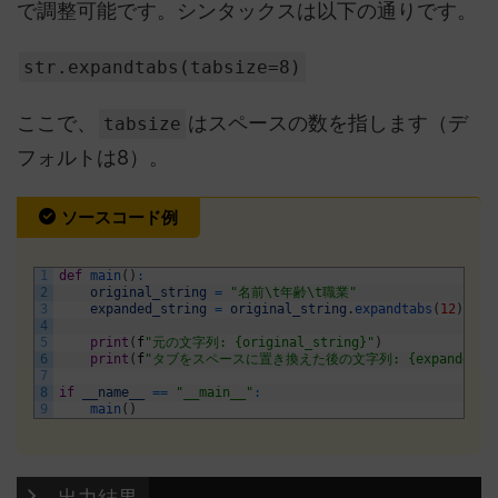
で調整可能です。シンタックスは以下の通りです。
str.expandtabs(tabsize=8)
ここで、
はスペースの数を指します（デ
tabsize
フォルトは8）。
ソースコード例
1
def
main
(
)
:
2
original_string
=
"名前\t年齢\t職業"
3
expanded_string
=
original_string
.
expandtabs
(
12
)
4
5
print
(
f
"元の文字列: {original_string}"
)
6
print
(
f
"タブをスペースに置き換えた後の文字列: {expanded_str
7
8
if
__name__
==
"__main__"
:
9
main
(
)
 出力結果