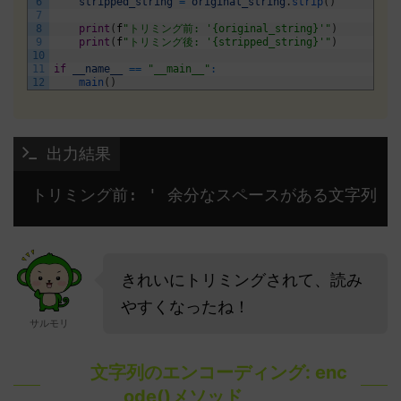
6
stripped_string
=
original_string
.
strip
(
)
7
8
print
(
f
"トリミング前: '{original_string}'"
)
9
print
(
f
"トリミング後: '{stripped_string}'"
)
10
11
if
__name__
==
"__main__"
:
12
main
(
)
 出力結果
トリミング前: ' 余分なスペースがある文字列 '
きれいにトリミングされて、読み
やすくなったね！
サルモリ
文字列のエンコーディング: enc
ode()メソッド