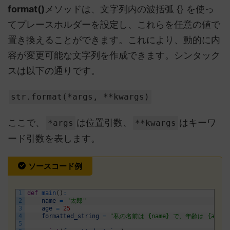
format()
メソッドは、文字列内の波括弧 {} を使っ
てプレースホルダーを設定し、これらを任意の値で
置き換えることができます。これにより、動的に内
容が変更可能な文字列を作成できます。シンタック
スは以下の通りです。
str.format(*args, **kwargs)
ここで、
は位置引数、
はキーワ
*args
**kwargs
ード引数を表します。
ソースコード例
1
def
main
(
)
:
2
name
=
"太郎"
3
age
=
25
4
formatted_string
=
"私の名前は {name} で、年齢は {age}
5