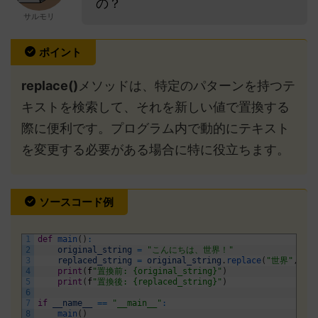
の？
サルモリ
ポイント
replace()
メソッドは、特定のパターンを持つテ
キストを検索して、それを新しい値で置換する
際に便利です。プログラム内で動的にテキスト
を変更する必要がある場合に特に役立ちます。
ソースコード例
1
def
main
(
)
:
2
original_string
=
"こんにちは、世界！"
3
replaced_string
=
original_string
.
replace
(
"世界"
,
"P
4
print
(
f
"置換前: {original_string}"
)
5
print
(
f
"置換後: {replaced_string}"
)
6
7
if
__name__
==
"__main__"
:
8
main
(
)