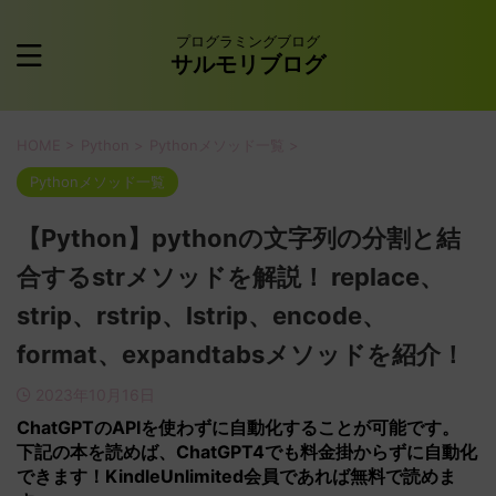
プログラミングブログ
サルモリブログ
HOME
>
Python
>
Pythonメソッド一覧
>
Pythonメソッド一覧
【Python】pythonの文字列の分割と結
合するstrメソッドを解説！ replace、
strip、rstrip、lstrip、encode、
format、expandtabsメソッドを紹介！
2023年10月16日
ChatGPTの
APIを使わずに
自動化することが可能です。
下記の本を読めば、ChatGPT4でも料金掛からずに自動化
できます！KindleUnlimited会員であれば無料で読めま