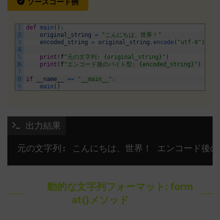
ソースコード例
1
def
main
(
)
:
2
original_string
=
"こんにちは、世界！"
3
encoded_string
=
original_string
.
encode
(
"utf-8"
)
4
5
print
(
f
"元の文字列: {original_string}"
)
6
print
(
f
"エンコード後のバイト型: {encoded_string}"
)
7
8
if
__name__
==
"__main__"
:
9
main
(
)
 出力結果
元の文字列: こんにちは、世界！ エンコード後のバイト型: b'\
動的な文字列フォーマット: form
at()メソッド