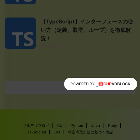
【TypeScript】インターフェースの使
い方（定義、取得、ループ）を徹底解
説！
2024/4/18
POWERED BY
サルモリブログ
C#
Python
Java
Ruby
JavaScript
GO
特定商取引法に基づく表記