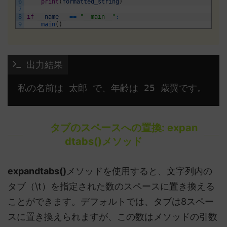
6
print
(
formatted_string
)
7
8
if
__name__
==
"__main__"
:
9
main
(
)
 出力結果
私の名前は 太郎 で、年齢は 25 歳翼です。 
タブのスペースへの置換: expan
dtabs()メソッド
expandtabs()
メソッドを使用すると、文字列内の
タブ（\t）を指定された数のスペースに置き換える
ことができます。デフォルトでは、タブは8スペー
スに置き換えられますが、この数はメソッドの引数