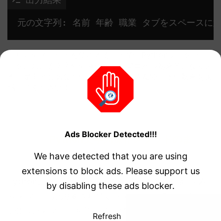
元の文字列: 名前 年齢 職業 タブをスペースに
これらのメソッドを使用することで、Pythonプログラミ
ングにおける文字列の操作がより簡単かつ効果的になりま
す。是非ともあなたのコードに組み込んで、その効果を実
感してください！
Ads Blocker Detected!!!
Python文字列操作メソッドのま
とめ
We have detected that you are using
extensions to block ads. Please support us
Pythonには、文字列の操作を助ける多くの組み込
by disabling these ads blocker.
みメソッドが用意されています。ここでは、その中
の3つのメソッドを詳しく見てきました。
Refresh