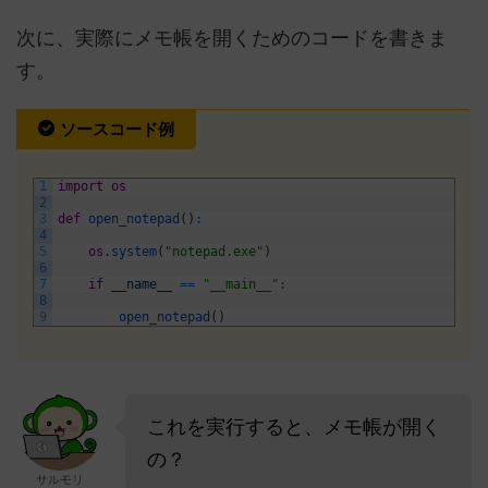
次に、実際にメモ帳を開くためのコードを書きま
す。
ソースコード例
1
import
os
2
3
def
open_notepad
(
)
:
4
5
os
.
system
(
"notepad.exe"
)
6
7
if
__name__
==
"__main__"
:
8
9
open_notepad
(
)
これを実行すると、メモ帳が開く
の？
サルモリ