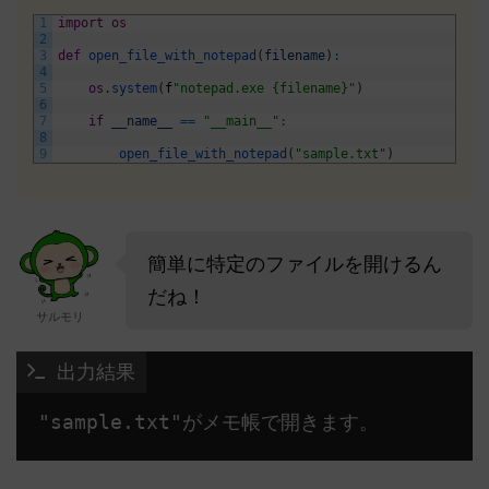
1
import
os
2
3
def
open_file_with_notepad
(
filename
)
:
4
5
os
.
system
(
f
"notepad.exe {filename}"
)
6
7
if
__name__
==
"__main__"
:
8
9
open_file_with_notepad
(
"sample.txt"
)
簡単に特定のファイルを開けるん
だね！
サルモリ
 出力結果