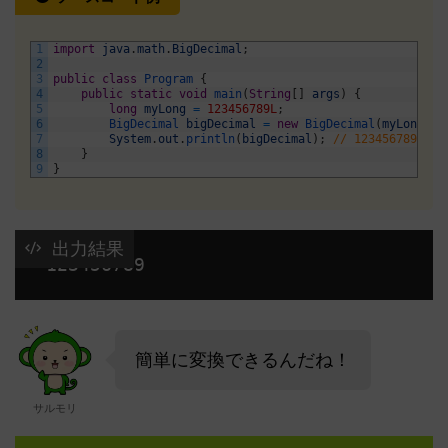
1
import
java
.
math
.
BigDecimal
;
2
3
public
class
Program
{
4
public
static
void
main
(
String
[
]
args
)
{
5
long
myLong
=
123456789L
;
6
BigDecimal 
bigDecimal
=
new
BigDecimal
(
myLong
)
;
7
System
.
out
.
println
(
bigDecimal
)
;
// 123456789
8
}
9
}
 出力結果
 123456789 
簡単に変換できるんだね！
サルモリ