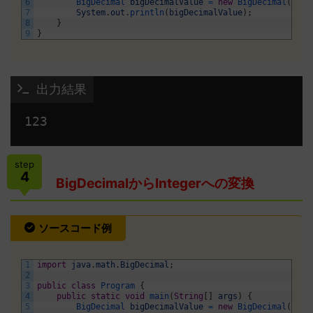
6
BigDecimal 
bigDecimalValue
=
new
BigDecimal
(
intV
7
System
.
out
.
println
(
bigDecimalValue
)
;
8
}
9
}
 出力結果
123 
step
4
BigDecimalからIntegerへの変換
ソースコード例
1
import
java
.
math
.
BigDecimal
;
2
3
public
class
Program
{
4
public
static
void
main
(
String
[
]
args
)
{
5
BigDecimal 
bigDecimalValue
=
new
BigDecimal
(
"123