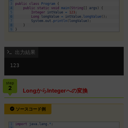
3
public
class
Program
{
4
public
static
void
main
(
String
[
]
args
)
{
5
Integer
intValue
=
123
;
6
Long
longValue
=
intValue
.
longValue
(
)
;
7
System
.
out
.
println
(
longValue
)
;
8
}
9
}
 出力結果
123 
step
2
LongからIntegerへの変換
ソースコード例
1
import
java
.
lang
.
*
;