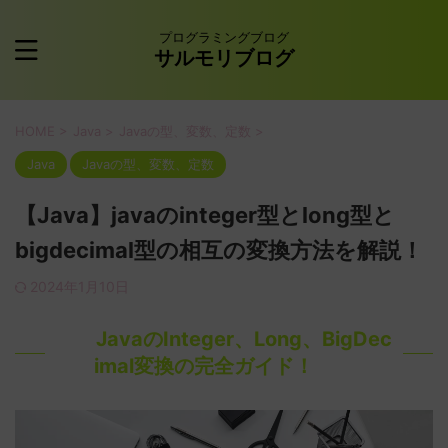
プログラミングブログ
サルモリブログ
HOME
>
Java
>
Javaの型、変数、定数
>
Java
Javaの型、変数、定数
【Java】javaのinteger型とlong型と
bigdecimal型の相互の変換方法を解説！
2024年1月10日
JavaのInteger、Long、BigDec
imal変換の完全ガイド！