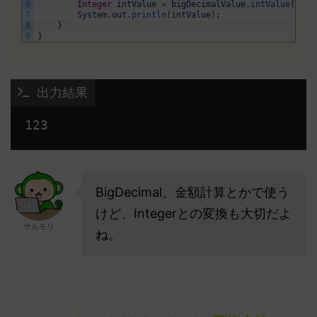
6
Integer
intValue
=
bigDecimalValue
.
intValue
(
)
;
7
System
.
out
.
println
(
intValue
)
;
8
}
9
}
 出力結果
123 
BigDecimal、金額計算とかで使う
けど、Integerとの変換も大切だよ
サルモリ
ね。