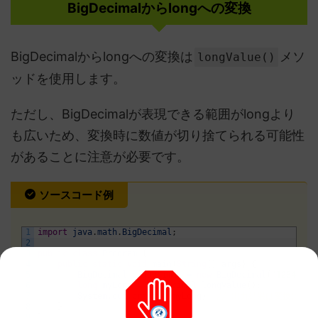
BigDecimalからlongへの変換
BigDecimalからlongへの変換は
メソ
longValue()
ッドを使用します。
ただし、BigDecimalが表現できる範囲がlongより
も広いため、変換時に数値が切り捨てられる可能性
があることに注意が必要です。
ソースコード例
1
import
java
.
math
.
BigDecimal
;
2
3
public
class
Program
{
4
public
static
void
main
(
String
[
]
args
)
{
5
BigDecimal 
bigDecimal
=
new
BigDecimal
(
"12345678
6
long
myLong
=
bigDecimal
.
longValue
(
)
;
7
System
.
out
.
println
(
myLong
)
;
// 出力結果は変換によ
8
}
9
}