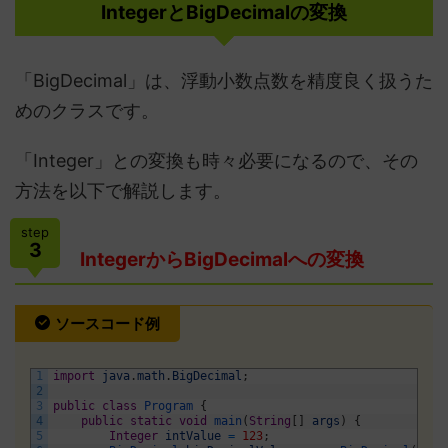
IntegerとBigDecimalの変換
「BigDecimal」は、浮動小数点数を精度良く扱うた
めのクラスです。
「Integer」との変換も時々必要になるので、その
方法を以下で解説します。
step
3
IntegerからBigDecimalへの変換
ソースコード例
1
import
java
.
math
.
BigDecimal
;
2
3
public
class
Program
{
4
public
static
void
main
(
String
[
]
args
)
{
5
Integer
intValue
=
123
;