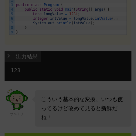
2
3
public
class
Program
{
4
public
static
void
main
(
String
[
]
args
)
{
5
Long
longValue
=
123L
;
6
Integer
intValue
=
longValue
.
intValue
(
)
;
7
System
.
out
.
println
(
intValue
)
;
8
}
9
}
 出力結果
123 
こういう基本的な変換、いつも使
ってるけど改めて見ると新鮮だ
サルモリ
ね！