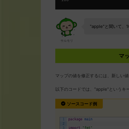
"apple"と聞い
サルモリ
マ
マップの値を修正するには、新しい値
以下のコードでは、"apple"という
ソースコード例
1
package
main
2
3
import
"fmt"