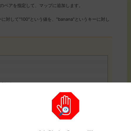
のペアを指定して、マップに追加します。
に対して"100"という値を、"banana"というキーに対し
g
]
int
)