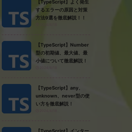
【TypeScript】よく発生
するエラーの原因と対策
方法9選を徹底解説！！
2024/4/18
【TypeScript】Number
型の初期値、最大値、最
小値について徹底解説！
2024/4/18
【TypeScript】any、
unknown、never型の使
い方を徹底解説！
2024/4/18
【TypeScript】インター