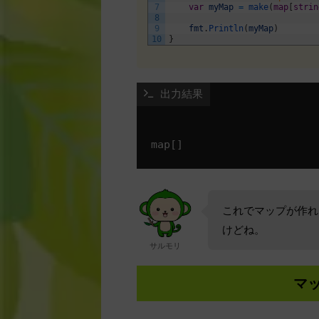
7
var
myMap
=
make
(
map
[
strin
8
9
fmt
.
Println
(
myMap
)
10
}
 出力結果
これでマップが作れ
けどね。
サルモリ
マ