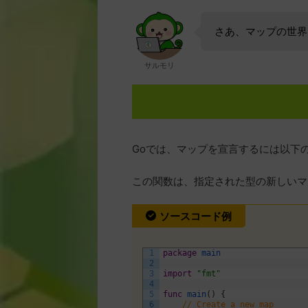
さあ、マップの世界
サルモリ
Goでは、マップを宣言するには以下の
この関数は、指定された型の新しいマ
ソースコード例
1
package
main
2
3
import
"fmt"
4
5
func
main
(
)
{
6
// Create a new map