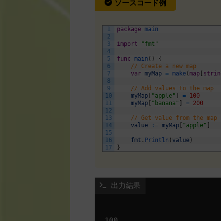
ソースコード例
1
package
main
2
3
import
"fmt"
4
5
func
main
(
)
{
6
// Create a new map
7
var
myMap
=
make
(
map
[
strin
8
9
// Add values to the map
10
myMap
[
"apple"
]
=
100
11
myMap
[
"banana"
]
=
200
12
13
// Get value from the map
14
value
:
=
myMap
[
"apple"
]
15
16
fmt
.
Println
(
value
)
17
}
 出力結果