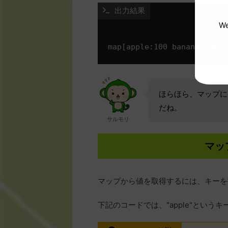
 出力結果
We
ほらほら、マップに
だね。
サルモリ
マッ
マップから値を取得するには、キーを
下記のコードでは、"apple"とい