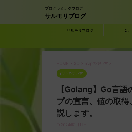
プログラミングブログ
サルモリブログ
サルモリブログ
C#
HOME
>
GO
>
mapの使い方
>
mapの使い方
【Golang】Go
プの宣言、値の取得
説します。
2024年1月11日