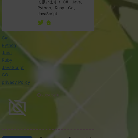
て扱います！ C#、Java、
Python、Ruby、Go、
JavaScript
C#
Python
Java
Ruby
JavaScript
GO
privacy Policy
2024/5/16