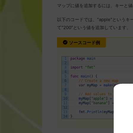
マップに値を追加するには、キーと値
以下のコードでは、"apple"というキー
て"200"という値を追加しています。
ソースコード例
1
package
main
2
3
import
"fmt"
4
5
func
main
(
)
{
6
// Create a new map
7
var
myMap
=
make
(
map
[
strin
8
9
// Add values to the map
10
myMap
[
"apple"
]
=
100
11
myMap
[
"banana"
]
=
200
12
13
fmt
.
Println
(
myMap
)
14
}