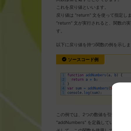
これを戻り値といいます。
戻り値は "return" 文を使って指定し
"return" 文が実行されると、関
す。
以下に戻り値を持つ関数の例を示しま
ソースコード例
1
function
addNumbers
(
a
,
b
)
{
2
return
a
+
b
;
3
}
4
var
sum
=
addNumbers
(
5
,
7
)
;
5
console
.
log
(
sum
)
;
この例では、2つの数値を引数として
"addNumbers" を定義しています。
そして、この関数を使用して5と7を加算