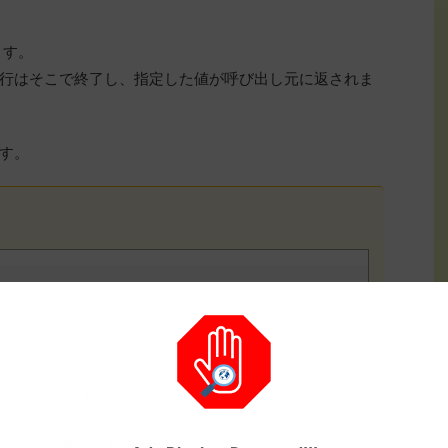
ます。
数の実行はそこで終了し、指定した値が呼び出し元に返されま
す。
受け取り、それらを加算した結果を返す関数
し、結果を変数 "sum" に代入しています。