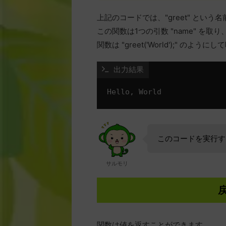
上記のコードでは、"greet" とい
この関数は1つの引数 "name" を取り
関数は "greet('World');" の
 出力結果
このコードを実行すると
サルモリ
関数は値を返すことができます。