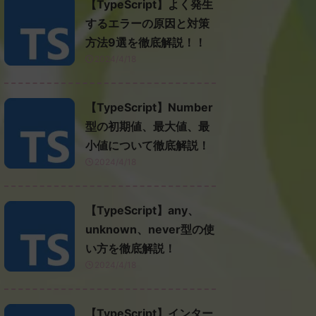
【TypeScript】よく発生
するエラーの原因と対策
方法9選を徹底解説！！
2024/4/18
【TypeScript】Number
型の初期値、最大値、最
小値について徹底解説！
2024/4/18
【TypeScript】any、
unknown、never型の使
い方を徹底解説！
2024/4/18
【TypeScript】インター