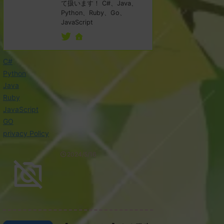
て扱います！ C#、Java、
Python、Ruby、Go、
JavaScript
C#
Python
Java
Ruby
JavaScript
GO
privacy Policy
2024/5/16