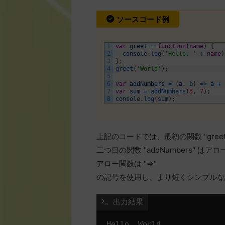
ソースコード例
1
var
greet
=
function
(
name
)
{
2
console
.
log
(
'Hello, '
+
name
)
3
}
;
4
greet
(
'World'
)
;
5
6
var
addNumbers
=
(
a
,
b
)
=
>
a
+
7
var
sum
=
addNumbers
(
5
,
7
)
;
8
console
.
log
(
sum
)
;
上記のコードでは、最初の関数 "gre
二つ目の関数 "addNumbers" 
アロー関数は "=>"
の記号を使用し、より短くシンプルな
 出力結果
Hello, World
