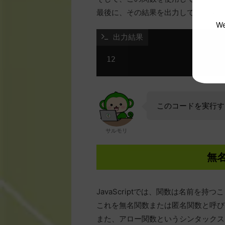
最後に、その結果を出力しています。
We
 出力結果
このコードを実行す
サルモリ
無
JavaScriptでは、関数は名前を
これを無名関数または匿名関数と呼び
また、アロー関数というシンタックス