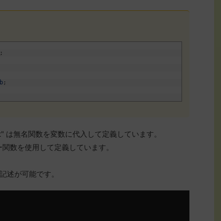
;
b
;
et" は無名関数を変数に代入して定義しています。
はアロー関数を使用して定義しています。
記述が可能です。