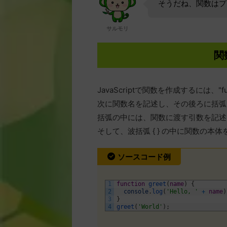
そうだね、関数はプ
サルモリ
関
JavaScriptで関数を作成するには、"
次に関数名を記述し、その後ろに括弧 (
括弧の中には、関数に渡す引数を記述
そして、波括弧 { } の中に関数の本
ソースコード例
1
function
greet
(
name
)
{
2
console
.
log
(
'Hello, '
+
name
)
3
}
4
greet
(
'World'
)
;