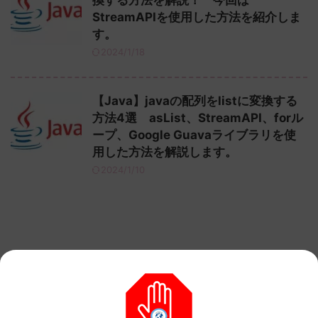
換する方法を解説！ 今回は
StreamAPIを使用した方法を紹介しま
す。
2024/1/18
【Java】javaの配列をlistに変換する
方法4選 asList、StreamAPI、forル
ープ、Google Guavaライブラリを使
用した方法を解説します。
2024/1/10