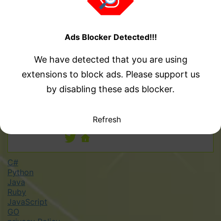
プロフィール
Ads Blocker Detected!!!
サルモリ
名前：サルモリ 本業：システムエンジニア
We have detected that you are using
副業：ブログ、Kindle出版、AI画像系 大学院
を卒業してから、独立系、メーカー系、社内
extensions to block ads. Please support us
SE、SESと転職4回してます！ Twitterはコチ
by disabling these ads blocker.
ラ：https://twitter.com/sarumori_books
本ブログは下記のプログラミング言語につい
て扱います！ C#、Java、Python、Ruby、
Refresh
Go、JavaScript
C#
Python
Java
Ruby
JavaScript
GO