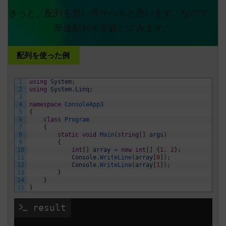
きっと、配列を思い浮かべると思います。なので、
早速配列を定義してみます。
配列を使った例
1
using
System
;
2
using
System
.
Linq
;
3
4
namespace
ConsoleApp3
5
{
6
class
Program
7
{
8
static
void
Main
(
string
[
]
args
)
9
{
10
int
[
]
array
=
new
int
[
]
{
1
,
2
}
;
11
Console
.
WriteLine
(
array
[
0
]
)
;
12
Console
.
WriteLine
(
array
[
1
]
)
;
13
}
14
}
15
}
 result