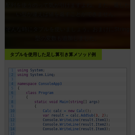
配列を使うのって気が引けますよね。また、返した
い型が違えば値を返すことができません。
そんな時にタプルを使いましょう。おまけにString
型の変数も追加しました。
タプルを使用した足し算引き算メソッド例
1
using
System
;
2
using
System
.
Linq
;
3
4
namespace
ConsoleApp3
5
{
6
class
Program
7
{
8
static
void
Main
(
string
[
]
args
)
9
{
10
Calc 
calc
=
new
Calc
(
)
;
11
var
result
=
calc
.
AddSub
(
3
,
2
)
;
12
Console
.
WriteLine
(
result
.
Item1
)
;
13
Console
.
WriteLine
(
result
.
Item2
)
;
14
Console
.
WriteLine
(
result
.
Item3
)
;
15