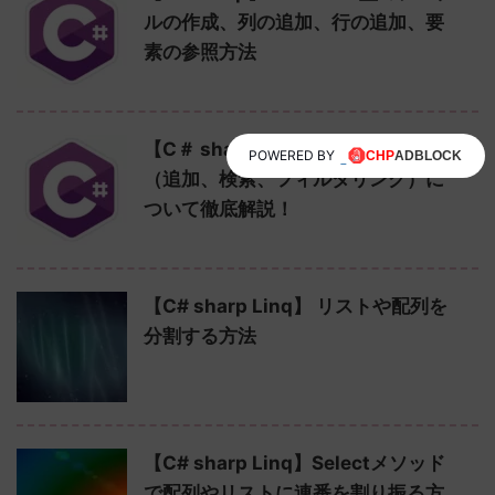
ルの作成、列の追加、行の追加、要
素の参照方法
【C＃ sharp】datasetの使い方
POWERED BY
（追加、検索、フィルタリング）に
ついて徹底解説！
【C# sharp Linq】 リストや配列を
分割する方法
【C# sharp Linq】Selectメソッド
で配列やリストに連番を割り振る方