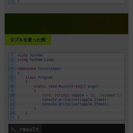
15
}
タプル内に別の型を指定することも可能です。
タプルを使った例
1
using
System
;
2
using
System
.
Linq
;
3
4
namespace
ConsoleApp3
5
{
6
class
Program
7
{
8
static
void
Main
(
string
[
]
args
)
9
{
10
(
int
,
string
)
tapple
=
(
1
,
"rockman"
)
;
11
Console
.
WriteLine
(
tapple
.
Item1
)
;
12
Console
.
WriteLine
(
tapple
.
Item2
)
;
13
}
14
}
15
}
 result