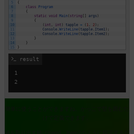
5
{
6
class
Program
7
{
8
static
void
Main
(
string
[
]
args
)
9
{
10
(
int
,
int
)
tapple
=
(
1
,
2
)
;
11
Console
.
WriteLine
(
tapple
.
Item1
)
;
12
Console
.
WriteLine
(
tapple
.
Item2
)
;
13
}
14
}
15
}
 result
1

簡単に使うことができますね。かっこで型を囲むだ
けで定義できます。
値を取り出す時はItem1、Item2のように指定するだ