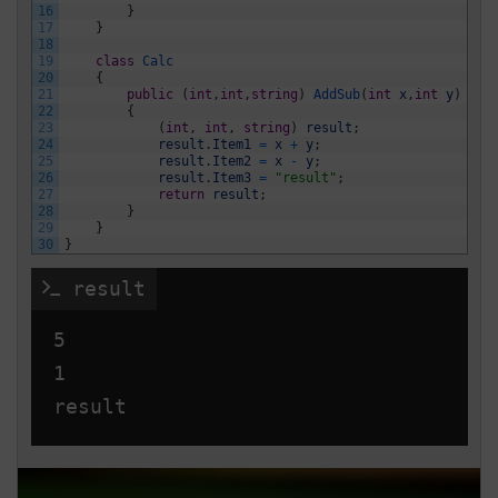
16
}
17
}
18
19
class
Calc
20
{
21
public
(
int
,
int
,
string
)
AddSub
(
int
x
,
int
y
)
22
{
23
(
int
,
int
,
string
)
result
;
24
result
.
Item1
=
x
+
y
;
25
result
.
Item2
=
x
-
y
;
26
result
.
Item3
=
"result"
;
27
return
result
;
28
}
29
}
30
}
 result
5

1
