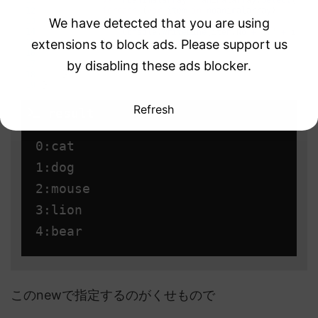
12
foreach
(
var
item 
in
noanimalarray
)
We have detected that you are using
13
{
14
Console
.
WriteLine
(
item
.
No
+
":"
+
item
.
extensions to block ads. Please support us
15
}
16
by disabling these ads blocker.
17
}
18
}
19
}
Refresh
 result
0:cat

1:dog

2:mouse

3:lion

このnewで指定するのがくせもので