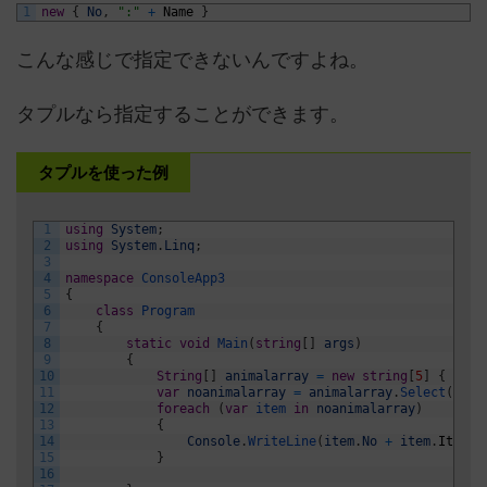
1
new
{
No
,
":"
+
Name
}
こんな感じで指定できないんですよね。
タプルなら指定することができます。
タプルを使った例
1
using
System
;
2
using
System
.
Linq
;
3
4
namespace
ConsoleApp3
5
{
6
class
Program
7
{
8
static
void
Main
(
string
[
]
args
)
9
{
10
String
[
]
animalarray
=
new
string
[
5
]
{
"cat
11
var
noanimalarray
=
animalarray
.
Select
(
(
Nam
12
foreach
(
var
item 
in
noanimalarray
)
13
{
14
Console
.
WriteLine
(
item
.
No
+
item
.
Item2
15
}
16