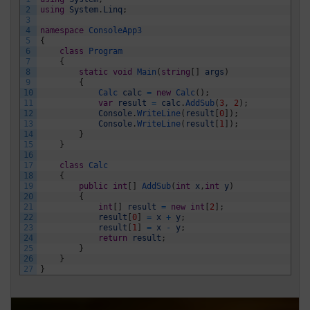
2
using
System
.
Linq
;
3
4
namespace
ConsoleApp3
5
{
6
class
Program
7
{
8
static
void
Main
(
string
[
]
args
)
9
{
10
Calc 
calc
=
new
Calc
(
)
;
11
var
result
=
calc
.
AddSub
(
3
,
2
)
;
12
Console
.
WriteLine
(
result
[
0
]
)
;
13
Console
.
WriteLine
(
result
[
1
]
)
;
14
}
15
}
16
17
class
Calc
18
{
19
public
int
[
]
AddSub
(
int
x
,
int
y
)
20
{
21
int
[
]
result
=
new
int
[
2
]
;
22
result
[
0
]
=
x
+
y
;
23
result
[
1
]
=
x
-
y
;
24
return
result
;
25
}
26
}
27
}