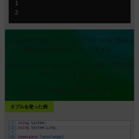
1

こんな感じですね。でも、2つとか3つの値で配列を
定義するのもめんどくさいですよね。
そういう時にタプルを覚えておくと簡単に定義でき
るので、おすすめです。
下記にタプルを使った例を記述します。
タプルを使った例
1
using
System
;
2
using
System
.
Linq
;
3
4
namespace
ConsoleApp3