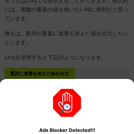
タプルはLinqでも使用することができます。個人的
には、複数の要素の値を使いたい時に便利だと思っ
ています。
例えば、配列の要素に連番を加えた値を出力したい
とします。
Linqを使用すると下記のようになります。
配列に連番を加えた値を出力
1
using
System
;
2
using
System
.
Linq
;
3
4
namespace
ConsoleApp3
5
{
6
class
Program
7
{
8
static
void
Main
(
string
[
]
args
)
9
{
Ads Blocker Detected!!!
10
String
[
]
animalarray
=
new
string
[
5
]
{
"cat
11
var
noanimalarray
=
animalarray
.
Select
(
(
Nam