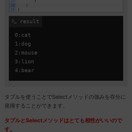
17
}
18
}
19
}
 result
0:cat

1:dog

2:mouse

3:lion

タプルを使うことでSelectメソッドの強みを存分に
発揮することができます。
タプルとSelectメソッドはとても相性がいいので
す。