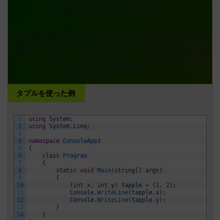
けで取り出すことが出来ます。
下記のようにタプルの各変数に名前を付けることも
可能です。付けた名前を指定してあげれば、取り出
すことができます。
タプルを使った例
1
using
System
;
2
using
System
.
Linq
;
3
4
namespace
ConsoleApp3
5
{
6
class
Program
7
{
8
static
void
Main
(
string
[
]
args
)
9
{
10
(
int
x
,
int
y
)
tapple
=
(
1
,
2
)
;
11
Console
.
WriteLine
(
tapple
.
x
)
;
12
Console
.
WriteLine
(
tapple
.
y
)
;
13
}
14
}