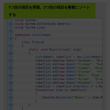
1つ目の項目を昇順、2つ目の項目を降順にソート
する
1
using
System
;
2
using
System
.
Collections
.
Generic
;
3
using
System
.
Linq
;
4
5
namespace
ConsoleApp2
6
{
7
class
Program
8
{
9
static
void
Main
(
string
[
]
args
)
10
{
11
List
<
Robot
>
robotlist
=
new
List
<
Robot
>
(
)
;
12
robotlist
.
Add
(
new
Robot
(
"Rockman"
,
"Blue"
,
13
robotlist
.
Add
(
new
Robot
(
"Fireman"
,
"Red"
,
"
14
robotlist
.
Add
(
new
Robot
(
"Iceman"
,
"Blue"
,
"
15
robotlist
.
Add
(
new
Robot
(
"Elecman"
,
"Yellow"
16
robotlist
.
Add
(
new
Robot
(
"Roll"
,
"Pink"
,
"Cl
17
robotlist
.
Add
(
new
Robot
(
"Airman"
,
"Blue"
,
"
18
robotlist
.
Add
(
new
Robot
(
"Woodman"
,
"Green"
,
19
robotlist
=
robotlist
.
OrderBy
(
x
=
>
x
.
Maker
)
20
foreach
(
var
item 
in
robotlist
)
21
{
22
Console
.
WriteLine
(
"Maker:"
+
item
.
Maker
23
}
24
}
25
}