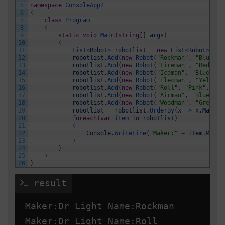
5
namespace
ConsoleApp2
6
{
7
class
Program
8
{
9
static
void
Main
(
string
[
]
args
)
10
{
11
List
<
Robot
>
robotlist
=
new
List
<
Robot
>
(
)
;
12
robotlist
.
Add
(
new
Robot
(
"Rockman"
,
"Blue"
,
13
robotlist
.
Add
(
new
Robot
(
"Fireman"
,
"Red"
,
"
14
robotlist
.
Add
(
new
Robot
(
"Iceman"
,
"Blue"
,
"
15
robotlist
.
Add
(
new
Robot
(
"Elecman"
,
"Yellow"
16
robotlist
.
Add
(
new
Robot
(
"Roll"
,
"Pink"
,
"Cl
17
robotlist
.
Add
(
new
Robot
(
"Airman"
,
"Blue"
,
"
18
robotlist
.
Add
(
new
Robot
(
"Woodman"
,
"Green"
,
19
robotlist
=
robotlist
.
OrderBy
(
x
=
>
x
.
Maker
)
20
foreach
(
var
item 
in
robotlist
)
21
{
22
Console
.
WriteLine
(
"Maker:"
+
item
.
Maker
23
}
24
}
25
}
26
}
 result
Maker:Dr Light Name:Rockman

Maker:Dr Light Name:Roll
