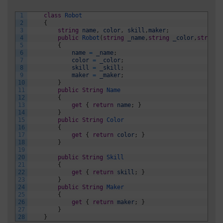
1
class
Robot
2
{
3
string
name
,
color
,
skill
,
maker
;
4
public
Robot
(
string
_name
,
string
_color
,
string
5
{
6
name
=
_name
;
7
color
=
_color
;
8
skill
=
_skill
;
9
maker
=
_maker
;
10
}
11
public
String
Name
12
{
13
get
{
return
name
;
}
14
}
15
public
String
Color
16
{
17
get
{
return
color
;
}
18
}
19
20
public
String
Skill
21
{
22
get
{
return
skill
;
}
23
}
24
public
String
Maker
25
{
26
get
{
return
maker
;
}
27
}
28
}