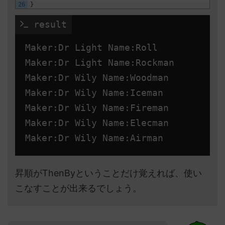
26
}
 result
Maker:Dr Light Name:Roll

Maker:Dr Light Name:Rockman

Maker:Dr Wily Name:Woodman

Maker:Dr Wily Name:Iceman

Maker:Dr Wily Name:Fireman

Maker:Dr Wily Name:Elecman

昇順がThenByということだけ覚えれば、使い
こなすことが出来るでしょう。