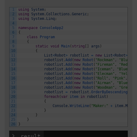
1
using
System
;
2
using
System
.
Collections
.
Generic
;
3
using
System
.
Linq
;
4
5
namespace
ConsoleApp2
6
{
7
class
Program
8
{
9
static
void
Main
(
string
[
]
args
)
10
{
11
List
<
Robot
>
robotlist
=
new
List
<
Robot
>
(
)
;
12
robotlist
.
Add
(
new
Robot
(
"Rockman"
,
"Blue"
,
13
robotlist
.
Add
(
new
Robot
(
"Fireman"
,
"Red"
,
"
14
robotlist
.
Add
(
new
Robot
(
"Iceman"
,
"Blue"
,
"
15
robotlist
.
Add
(
new
Robot
(
"Elecman"
,
"Yellow"
16
robotlist
.
Add
(
new
Robot
(
"Roll"
,
"Pink"
,
"Cl
17
robotlist
.
Add
(
new
Robot
(
"Airman"
,
"Blue"
,
"
18
robotlist
.
Add
(
new
Robot
(
"Woodman"
,
"Green"
,
19
robotlist
=
robotlist
.
OrderByDescending
(
x
=
20
foreach
(
var
item 
in
robotlist
)
21
{
22
Console
.
WriteLine
(
"Maker:"
+
item
.
Maker
23
}
24
}
25
}
26
}
 result