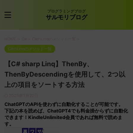
プログラミングブログ
サルモリブログ
HOME
>
C#
>
C#のLinqのメソッド一覧
>
C#のLinqのメソッド一覧
【C# sharp Linq】ThenBy、
ThenByDescendingを使用して、2つ以
上の項目をソートする方法
2024年1月22日
ChatGPTの
APIを使わずに
自動化することが可能です。
下記の本を読めば、ChatGPT4でも料金掛からずに自動化
できます！KindleUnlimited会員であれば無料で読めま
す。