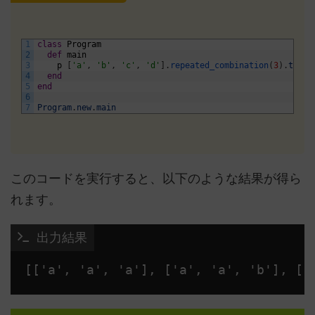
1
class
Program
2
def
main
3
p
[
'a'
,
'b'
,
'c'
,
'd'
]
.
repeated_combination
(
3
)
.
to
_
a
4
end
5
end
6
7
Program
.
new
.
main
このコードを実行すると、以下のような結果が得ら
れます。
 出力結果