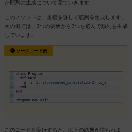
た順列の生成について見ていきます。
このメソッドは、重複を許して順列を生成します。
次の例では、3つの要素から2つを選んで順列を生成
しています。
ソースコード例
1
class
Program
2
def
main
3
p
[
1
,
2
,
3
]
.
repeated_permutation
(
2
)
.
to
_
a
4
end
5
end
6
7
Program
.
new
.
main
このコードを実行すると、以下の結果が得られま