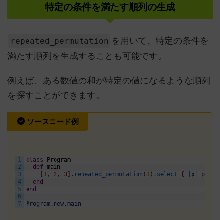
特定の条件を満たす順列の生成
を用いて、特定の条件を
repeated_permutation
満たす順列を生成することも可能です。
例えば、ある数値の和が特定の値になるような順列
を探すことができます。
ソースコード例
1
class
Program
2
def
main
3
[
1
,
2
,
3
]
.
repeated_permutation
(
3
)
.
select
{
|
p
|
p
.
sum
4
end
5
end
6
7
Program
.
new
.
main