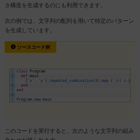
タ構造を生成するのにも利用できます。
次の例では、文字列の配列を用いて特定のパターン
を生成しています。
ソースコード例
1
class
Program
2
def
main
3
[
'x'
,
'y'
]
.
repeated_combination
(
3
)
.
map
{
|
c
|
c
.
join
4
end
5
end
6
7
Program
.
new
.
main
このコードを実行すると、次のような文字列の組み