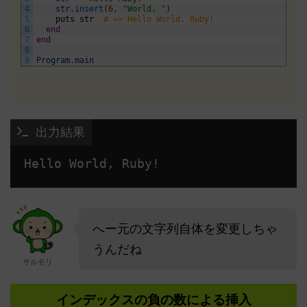
4
str
.
insert
(
6
,
"World, "
)
5
puts
str
# => Hello World, Ruby!
6
end
7
end
8
9
Program
.
main
 出力結果
へー元の文字列自体を変更しちゃ
うんだね
サルモリ
インデックスの負の数による挿入