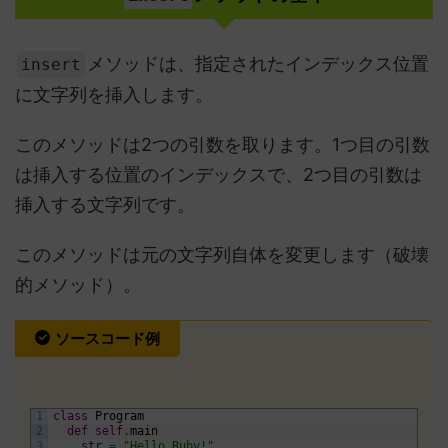
メソッドは、指定されたインデックス位置
insert
に文字列を挿入します。
このメソッドは2つの引数を取ります。1つ目の引数
は挿入する位置のインデックスで、2つ目の引数は
挿入する文字列です。
このメソッドは元の文字列自体を変更します（破壊
的メソッド）。
ソースコード例
1
class
Program
2
def
self
.
main
3
str
=
"Hello Ruby!"