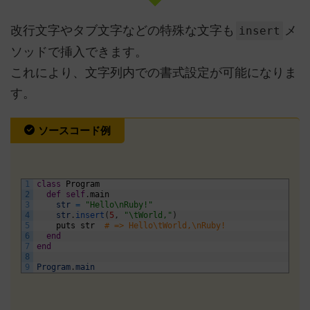
改行文字やタブ文字などの特殊な文字も
メ
insert
ソッドで挿入できます。
これにより、文字列内での書式設定が可能になりま
す。
ソースコード例
1
class
Program
2
def
self
.
main
3
str
=
"Hello\nRuby!"
4
str
.
insert
(
5
,
"\tWorld,"
)
5
puts
str
# => Hello\tWorld,\nRuby!
6
end
7
end
8
9
Program
.
main