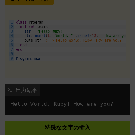
1
class
Program
2
def
self
.
main
3
str
=
"Hello Ruby!"
4
str
.
insert
(
6
,
"World, "
)
.
insert
(
13
,
" How are you?"
)
5
puts
str
# => Hello World, Ruby! How are you?
6
end
7
end
8
9
Program
.
main
 出力結果
特殊な文字の挿入