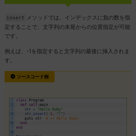
メソッドでは、インデックスに負の数を指
insert
定することで、文字列の末尾からの位置指定が可能
です。
例えば、-1を指定すると文字列の最後に挿入されま
す。
ソースコード例
1
class
Program
2
def
self
.
main
3
str
=
"Hello Ruby"
4
str
.
insert
(
-
1
,
"!"
)
5
puts
str
# => Hello Ruby!
6
end
7
end
8