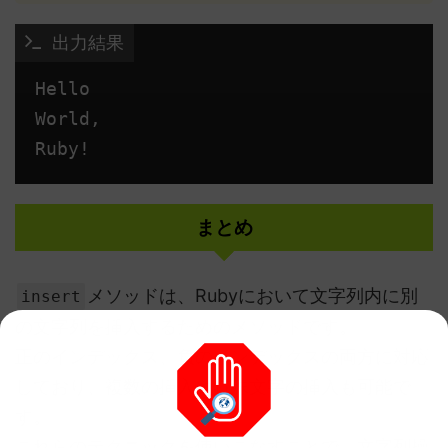
 出力結果
Hello

World,

まとめ
メソッドは、Rubyにおいて文字列内に別
insert
の文字列を挿入するためのメソッドです。
正のインデックス、負のインデックスの両方に対応
しており、複数の挿入や特殊文字の挿入も可能で
す。
これらのテクニックを使いこなすことで、文字列操