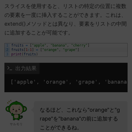
スライスを使用すると、リストの特定の位置に複数
の要素を一度に挿入することができます。これは、
extend()メソッドとは異なり、要素をリストの中間
に追加することが可能です。
1
fruits
=
[
"apple"
,
"banana"
,
"cherry"
]
2
fruits
[
1
:
1
]
=
[
"orange"
,
"grape"
]
3
print
(
fruits
)
 出力結果
['apple', 'orange', 'grape', 'banana'
なるほど、これなら"orange"と"g
rape"を"banana"の前に追加する
サルモリ
ことができるね。