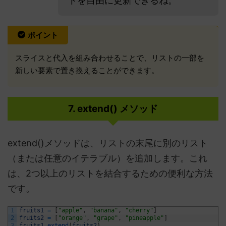
トを自由に更新できるね。
ポイント
スライスと代入を組み合わせることで、リストの一部を
新しい要素で置き換えることができます。
7. extend() メソッド
extend()メソッドは、リストの末尾に別のリスト
（または任意のイテラブル）を追加します。これ
は、2つ以上のリストを結合するための便利な方法
です。
1
fruits1
=
[
"apple"
,
"banana"
,
"cherry"
]
2
fruits2
=
[
"orange"
,
"grape"
,
"pineapple"
]
3
fruits1
.
extend
(
fruits2
)