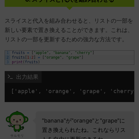
スライスと代入を組み合わせると、リストの一部を
新しい要素で置き換えることができます。これは、
リストの一部を更新するための強力な方法です。
1
fruits
=
[
"apple"
,
"banana"
,
"cherry"
]
2
fruits
[
1
:
2
]
=
[
"orange"
,
"grape"
]
3
print
(
fruits
)
 出力結果
['apple', 'orange', 'grape', 'cherry'
"banana"が"orange"と"grape"に
置き換えられたね。これならリス
サルモリ