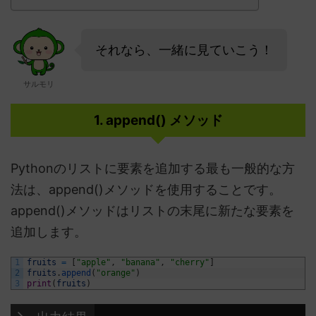
それなら、一緒に見ていこう！
サルモリ
1. append() メソッド
Pythonのリストに要素を追加する最も一般的な方
法は、append()メソッドを使用することです。
append()メソッドはリストの末尾に新たな要素を
追加します。
1
fruits
=
[
"apple"
,
"banana"
,
"cherry"
]
2
fruits
.
append
(
"orange"
)
3
print
(
fruits
)