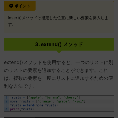
ポイント
insert()メソッドは指定した位置に新しい要素を挿入しま
す。
3. extend() メソッド
extend()メソッドを使用すると、一つのリストに別
のリストの要素を追加することができます。これ
は、複数の要素を一度にリストに追加するための便
利な方法です。
1
fruits
=
[
"apple"
,
"banana"
,
"cherry"
]
2
more_fruits
=
[
"orange"
,
"grape"
,
"kiwi"
]
3
fruits
.
extend
(
more_fruits
)
4
print
(
fruits
)