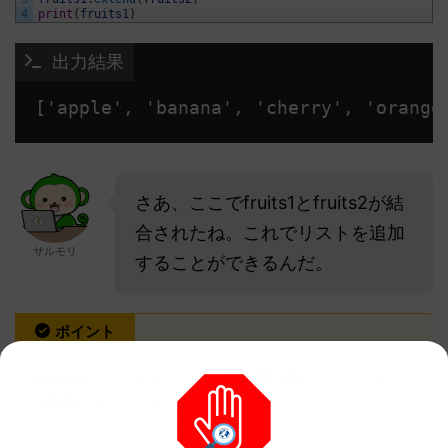
4
print
(
fruits1
)
 出力結果
['apple', 'banana', 'cherry', 'orange
さあ、ここでfruits1とfruits2が結
合されたね。これでリストを追加
サルモリ
することができるんだ。
ポイント
extend()メソッドは、リストの末尾に別のリスト（また
は任意のイテラブル）を追加します。