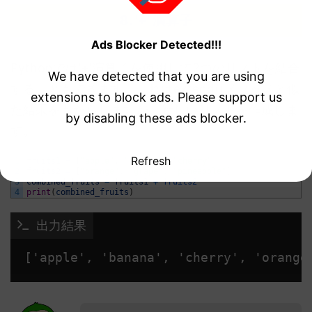
8. '+' 演算子
Ads Blocker Detected!!!
Pythonでは'+'演算子を使用して2つのリストを結合
We have detected that you are using
することもできます。これはextend()メソッドと似
extensions to block ads. Please support us
た結果をもたらしますが、新しいリストを作成しま
by disabling these ads blocker.
す。
Refresh
1
fruits1
=
[
"apple"
,
"banana"
,
"cherry"
]
2
fruits2
=
[
"orange"
,
"grape"
,
"pineapple"
]
3
combined_fruits
=
fruits1
+
fruits2
4
print
(
combined_fruits
)
 出力結果
['apple', 'banana', 'cherry', 'orange