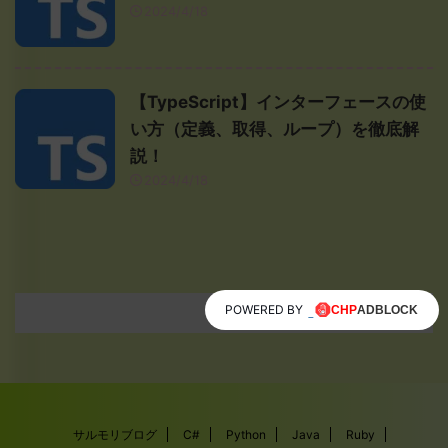
2024/4/18
【TypeScript】インターフェースの使
い方（定義、取得、ループ）を徹底解
説！
2024/4/18
POWERED BY
サルモリブログ
C#
Python
Java
Ruby