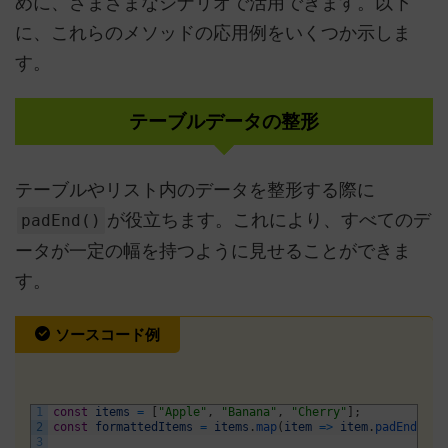
めに、さまざまなシナリオで活用できます。以下
に、これらのメソッドの応用例をいくつか示しま
す。
テーブルデータの整形
テーブルやリスト内のデータを整形する際に
が役立ちます。これにより、すべてのデ
padEnd()
ータが一定の幅を持つように見せることができま
す。
ソースコード例
1
const
items
=
[
"Apple"
,
"Banana"
,
"Cherry"
]
;
2
const
formattedItems
=
items
.
map
(
item
=
>
item
.
padEnd
(
10
,
3