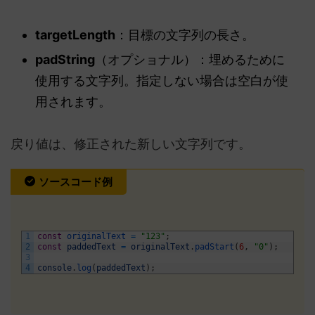
targetLength
：目標の文字列の長さ。
padString
（オプショナル）：埋めるために
使用する文字列。指定しない場合は空白が使
用されます。
戻り値は、修正された新しい文字列です。
ソースコード例
1
const
originalText
=
"123"
;
2
const
paddedText
=
originalText
.
padStart
(
6
,
"0"
)
;
3
4
console
.
log
(
paddedText
)
;