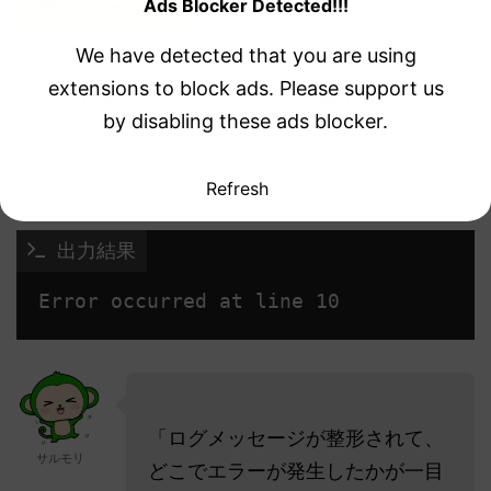
ソースコード例
Ads Blocker Detected!!!
We have detected that you are using
extensions to block ads. Please support us
1
const
logMessage
=
"Error occurred"
;
2
const
formattedLog
=
logMessage
.
padEnd
(
20
,
' '
)
+
"at li
by disabling these ads blocker.
3
4
console
.
log
(
formattedLog
)
;
Refresh
 出力結果
「ログメッセージが整形されて、
サルモリ
どこでエラーが発生したかが一目