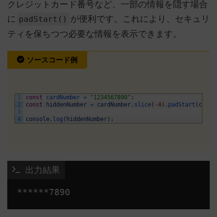
クレジットカード番号など、一部の情報を隠す場合
に
が便利です。これにより、セキュリ
padStart()
ティを保ちつつ必要な情報を表示できます。
ソースコード例
1
const
cardNumber
=
"1234567890"
;
2
const
hiddenNumber
=
cardNumber
.
slice
(
-
4
)
.
padStart
(
cardN
3
4
console
.
log
(
hiddenNumber
)
;
 出力結果