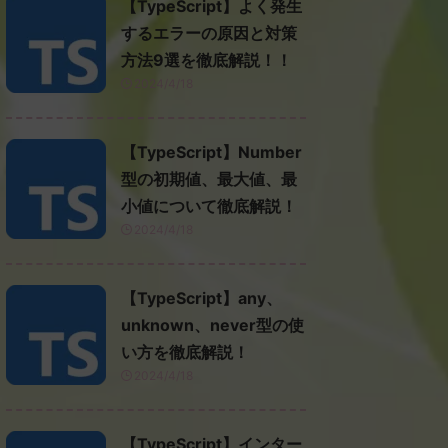
【TypeScript】よく発生
するエラーの原因と対策
方法9選を徹底解説！！
2024/4/18
【TypeScript】Number
型の初期値、最大値、最
小値について徹底解説！
2024/4/18
【TypeScript】any、
unknown、never型の使
い方を徹底解説！
2024/4/18
【TypeScript】インター