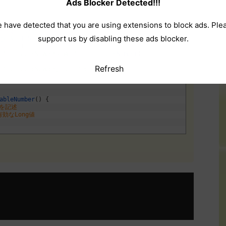
Ads Blocker Detected!!!
 have detected that you are using extensions to block ads. Ple
ring
[
]
args
)
{
support us by disabling these ads blocker.
getNullableNumber
(
)
;
null
)
{
(
"nullableNumberの値："
+
nullableNumber
)
;
Refresh
(
"nullableNumberはnullです。"
)
;
ableNumber
(
)
{
理を記述
有効なLong値