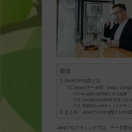
目次
Javaのlong型とは
Javaのデータ型：longとLon
long型の使用例と出力結果
Long型のnull判定方法と出
実践的なnullチェックのサ
まとめ：Javaでのlong型とLon
Javaプログラミングでは、データ