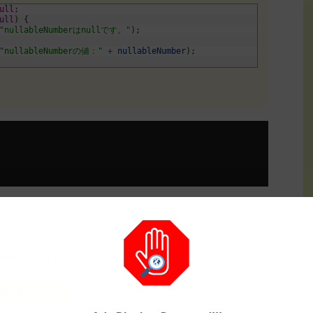
ull
;
ull
)
{
"nullableNumberはnullです。"
)
;
"nullableNumberの値："
+
nullableNumber
)
;
プルコードと出力結果
null判定を行う方法の例です。
lチェック）