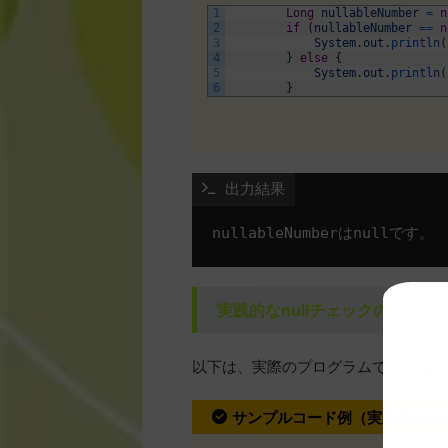
1
Long
nullableNumber
=
n
2
if
(
nullableNumber
==
n
3
System
.
out
.
println
(
4
}
else
{
5
System
.
out
.
println
(
6
}
 出力結果
実践的なnullチェックのサン
以下は、実際のプログラムでLong型の
サンプルコード例（実践的なnul