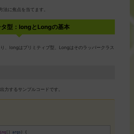
判定方法に焦点を当てます。
ータ型：longとLongの基本
り、longはプリミティブ型、Longはそのラッパークラス
を出力するサンプルコードです。
ing
[
]
args
)
{