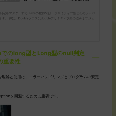
のnull判定をマスターする Javaの世界では、プリミティブ型とそのラッパ
。 特に、Doubleクラスはdoubleプリミティブ型の値をオブジェ
でのlong型とLong型のnull判定
の重要性
の適切な理解と使用は、エラーハンドリングとプログラムの安定
Exceptionを回避するために重要です。