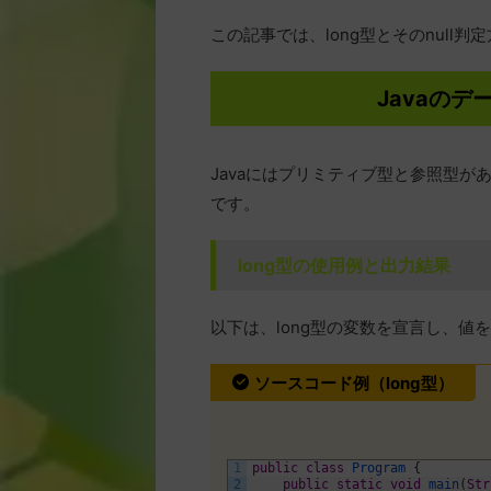
この記事では、long型とそのnull
Javaのデ
Javaにはプリミティブ型と参照型があ
です。
long型の使用例と出力結果
以下は、long型の変数を宣言し、値
ソースコード例（long型）
1
public
class
Program
{
2
public
static
void
main
(
Str