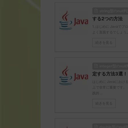
string型のnul
する2つの方法
1. はじめに Java
よく直面するでしょう。 nu
続きを見る
integer型のnu
定する方法3選！
はじめに Javaにおけ
上で非常に重要です。 こ
践的 ...
続きを見る
double型のnu