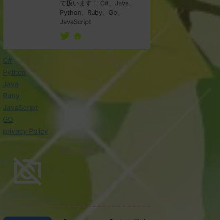
て扱います！ C#、Java、
Python、Ruby、Go、
JavaScript
C#
Python
Java
Ruby
JavaScript
GO
privacy Policy
2024/5/16