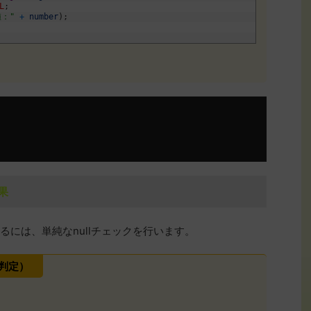
L
;
値："
+
number
)
;
果
するには、単純なnullチェックを行います。
l判定）