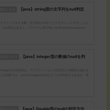
【java】string型の文字列をnull判定
l判定はこちら
でプログラミングをする際、文字列がnullかどうかをチェックすることは
ll判定を怠ると、プログラム実行時にNullPointerExceptionが ...
【java】integer型の数値のnullを判
ll判定はコチラ
るIntegerのnull判定は、アプリケーションの安定性と信頼性を高める
の記事では、JavaでIntegerがnullかどうかを判定する方法を、実
【java】Double型のnullの判定方法
ll判定はコチラ