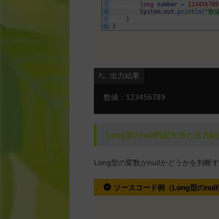
3
long
number
=
123456789
4
System
.
out
.
println
(
"数
5
}
6
}
 出力結果
Long型のnull判定方法と出力結
Long型の変数がnullかどうかを判断
ソースコード例（Long型のnul