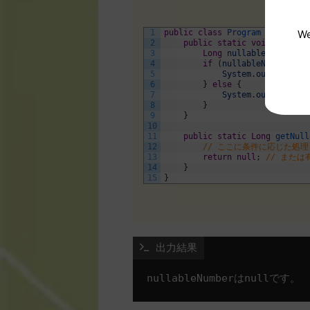
We
1
public
class
Program
{
2
public
static
void
main
(
St
3
Long
nullableNumber
=
4
if
(
nullableNumber
!=
5
System
.
out
.
println
6
}
else
{
7
System
.
out
.
println
8
}
9
}
10
11
public
static
Long
getNull
12
// ここに条件に応じた処
13
return
null
;
// または
14
}
15
}
 出力結果