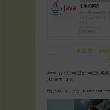
を徹底解説！
JavaでDouble型
ークラスが共存しています
クトと ...
続きを見る
まとめ：Java
Javaにおけるlong型とLong型
性に寄与します。
特にnullチェックは、NullPointer