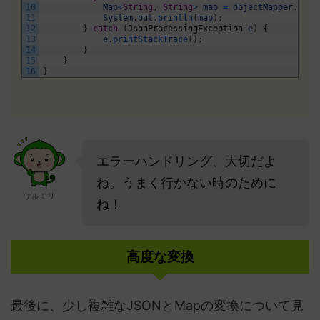
10
Map
<
String
,
String
>
map
=
objectMapper
.
read
11
System
.
out
.
println
(
map
)
;
12
}
catch
(
JsonProcessingException
e
)
{
13
e
.
printStackTrace
(
)
;
14
}
15
}
16
}
エラーハンドリング、大切だよ
ね。うまく行かない時のために
サルモリ
ね！
高度な変換
最後に、少し複雑なJSONとMapの変換について見