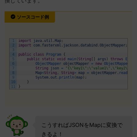
換しています。
ソースコード例
1
import
java
.
util
.
Map
;
2
import
com
.
fasterxml
.
jackson
.
databind
.
ObjectMapper
;
3
4
public
class
Program
{
5
public
static
void
main
(
String
[
]
args
)
throws
Excep
6
ObjectMapper 
objectMapper
=
new
ObjectMapper
(
)
;
7
String
json
=
"{\"key1\":\"value1\",\"key2\":\"
8
Map
<
String
,
String
>
map
=
objectMapper
.
readValu
9
System
.
out
.
println
(
map
)
;
10
}
11
}
こうすればJSONをMapに変換で
きるよ！