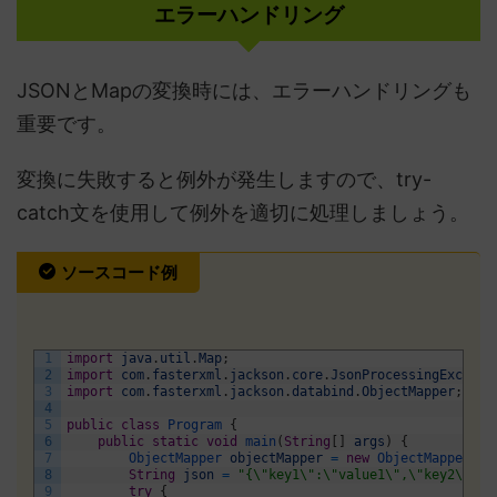
エラーハンドリング
JSONとMapの変換時には、エラーハンドリングも
重要です。
変換に失敗すると例外が発生しますので、try-
catch文を使用して例外を適切に処理しましょう。
ソースコード例
1
import
java
.
util
.
Map
;
2
import
com
.
fasterxml
.
jackson
.
core
.
JsonProcessingExcepti
3
import
com
.
fasterxml
.
jackson
.
databind
.
ObjectMapper
;
4
5
public
class
Program
{
6
public
static
void
main
(
String
[
]
args
)
{
7
ObjectMapper 
objectMapper
=
new
ObjectMapper
(
)
;
8
String
json
=
"{\"key1\":\"value1\",\"key2\":\"
9
try
{