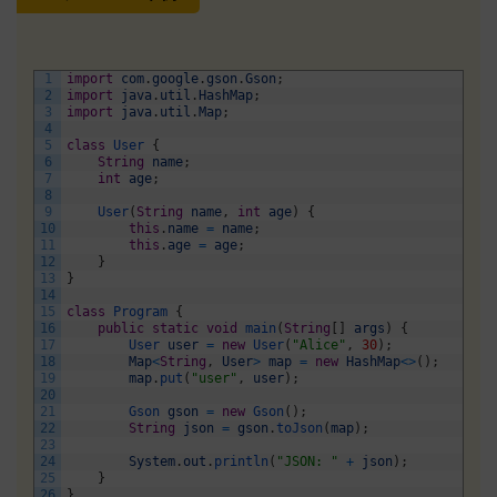
1
import
com
.
google
.
gson
.
Gson
;
2
import
java
.
util
.
HashMap
;
3
import
java
.
util
.
Map
;
4
5
class
User
{
6
String
name
;
7
int
age
;
8
9
User
(
String
name
,
int
age
)
{
10
this
.
name
=
name
;
11
this
.
age
=
age
;
12
}
13
}
14
15
class
Program
{
16
public
static
void
main
(
String
[
]
args
)
{
17
User 
user
=
new
User
(
"Alice"
,
30
)
;
18
Map
<
String
,
User
>
map
=
new
HashMap
<>
(
)
;
19
map
.
put
(
"user"
,
user
)
;
20
21
Gson 
gson
=
new
Gson
(
)
;
22
String
json
=
gson
.
toJson
(
map
)
;
23
24
System
.
out
.
println
(
"JSON: "
+
json
)
;
25
}
26
}