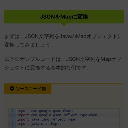
JSONをMapに変換
まずは、JSON文字列をJavaのMapオブジェクトに
変換してみましょう。
以下のサンプルコードは、JSON文字列をMapオブ
ジェクトに変換する基本的な例です。
ソースコード例
1
import
com
.
google
.
gson
.
Gson
;
2
import
com
.
google
.
gson
.
reflect
.
TypeToken
;
3
import
java
.
lang
.
reflect
.
Type
;
4
import
java
.
util
.
Map
;
5