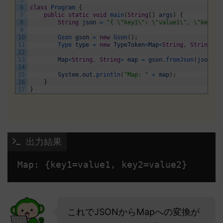
6
class
Program
{
7
public
static
void
main
(
String
[
]
args
)
{
8
String
json
=
"{ \"key1\": \"value1\", \"key2\"
9
10
Gson 
gson
=
new
Gson
(
)
;
11
Type 
type
=
new
TypeToken
<
Map
<
String
,
String
>>
(
12
13
Map
<
String
,
String
>
map
=
gson
.
fromJson
(
json
,
t
14
15
System
.
out
.
println
(
"Map: "
+
map
)
;
16
}
17
}
 出力結果
Map: {key1=value1, key2=value2} 
これでJSONからMapへの変換が