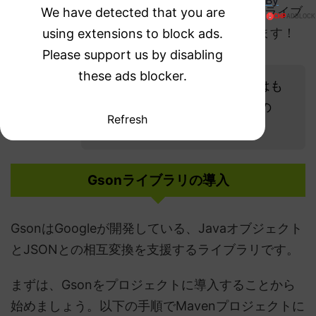
By
ここからは、JavaでJSONとMapの変換を、ライブ
We have detected that you are
ラリのGsonを使って実装する方法を紹介します！
using extensions to block ads.
Please support us by disabling
these ads blocker.
おお！JSONとMapの変換にはも
う1つGsonライブラリがあるの
Refresh
サルモリ
ね！
Gsonライブラリの導入
GsonはGoogleが開発している、Javaオブジェクト
とJSONとの相互変換を支援するライブラリです。
まずは、Gsonをプロジェクトに導入することから
始めましょう。以下の手順でMavenプロジェクトに