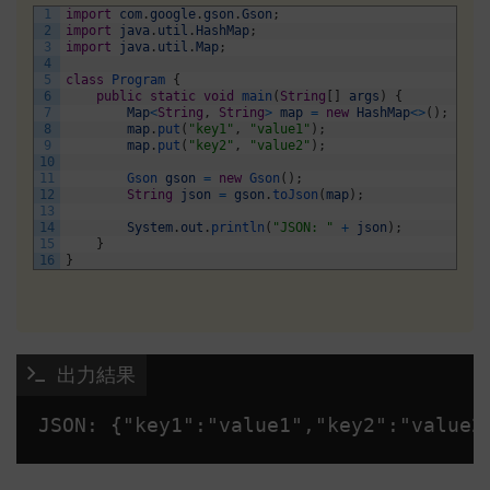
1
import
com
.
google
.
gson
.
Gson
;
2
import
java
.
util
.
HashMap
;
3
import
java
.
util
.
Map
;
4
5
class
Program
{
6
public
static
void
main
(
String
[
]
args
)
{
7
Map
<
String
,
String
>
map
=
new
HashMap
<>
(
)
;
8
map
.
put
(
"key1"
,
"value1"
)
;
9
map
.
put
(
"key2"
,
"value2"
)
;
10
11
Gson 
gson
=
new
Gson
(
)
;
12
String
json
=
gson
.
toJson
(
map
)
;
13
14
System
.
out
.
println
(
"JSON: "
+
json
)
;
15
}
16
}
 出力結果
JSON: {"key1":"value1","key2":"value2