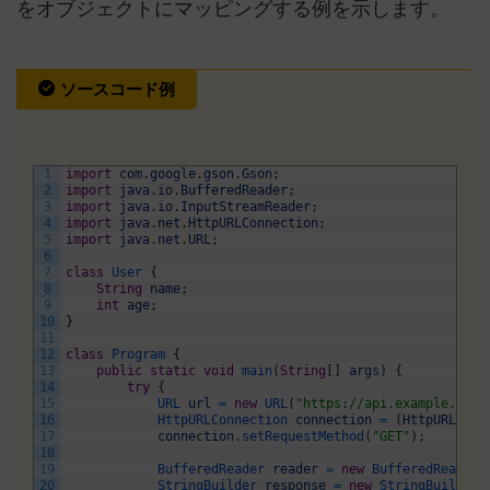
をオブジェクトにマッピングする例を示します。
ソースコード例
1
import
com
.
google
.
gson
.
Gson
;
2
import
java
.
io
.
BufferedReader
;
3
import
java
.
io
.
InputStreamReader
;
4
import
java
.
net
.
HttpURLConnection
;
5
import
java
.
net
.
URL
;
6
7
class
User
{
8
String
name
;
9
int
age
;
10
}
11
12
class
Program
{
13
public
static
void
main
(
String
[
]
args
)
{
14
try
{
15
URL 
url
=
new
URL
(
"https://api.example.com/
16
HttpURLConnection 
connection
=
(
HttpURLConn
17
connection
.
setRequestMethod
(
"GET"
)
;
18
19
BufferedReader 
reader
=
new
BufferedReader
(
20
StringBuilder 
response
=
new
StringBuilder
(