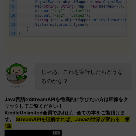
7
ObjectMapper 
objectMapper
=
new
ObjectMapper
(
)
;
8
Map
<
String
,
String
>
map
=
new
HashMap
<>
(
)
;
9
map
.
put
(
"key1"
,
"value1"
)
;
10
map
.
put
(
"key2"
,
"value2"
)
;
11
String
json
=
objectMapper
.
writeValueAsString
(
m
12
System
.
out
.
println
(
json
)
;
13
}
14
}
じゃあ、これを実行したらどうな
るのかな？
サルモリ
Java言語のStreamAPIを徹底的に学びたい方は画像をク
リックしてご覧ください！
KindleUnlimited会員であれば、全ての本をご覧頂けま
す。
StreamAPIを理解すれば、Javaの世界が変わる 第
1版