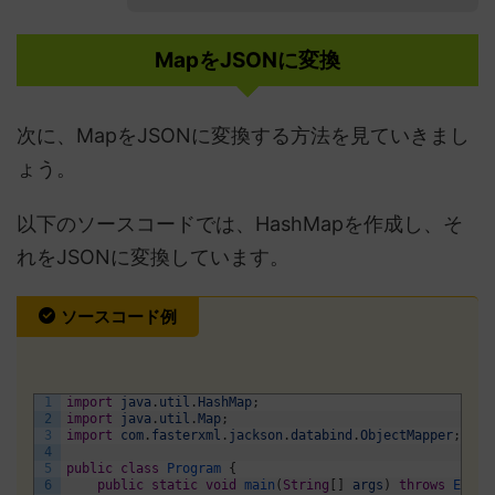
MapをJSONに変換
次に、MapをJSONに変換する方法を見ていきまし
ょう。
以下のソースコードでは、HashMapを作成し、そ
れをJSONに変換しています。
ソースコード例
1
import
java
.
util
.
HashMap
;
2
import
java
.
util
.
Map
;
3
import
com
.
fasterxml
.
jackson
.
databind
.
ObjectMapper
;
4
5
public
class
Program
{
6
public
static
void
main
(
String
[
]
args
)
throws
Excep