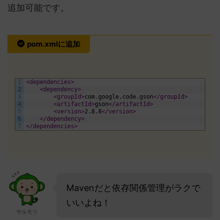
追加可能です。
pom.xmlに追加
1
<dependencies>
2
<dependency>
3
<groupId>
com.google.code.gson
</groupId>
4
<artifactId>
gson
</artifactId>
5
<version>
2.8.8
</version>
6
</dependency>
7
</dependencies>
Mavenだと依存関係管理がラクで
いいよね！
サルモリ