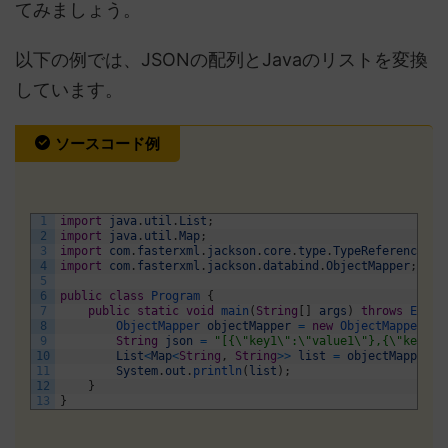
てみましょう。
以下の例では、JSONの配列とJavaのリストを変換
しています。
ソースコード例
1
import
java
.
util
.
List
;
2
import
java
.
util
.
Map
;
3
import
com
.
fasterxml
.
jackson
.
core
.
type
.
TypeReference
;
4
import
com
.
fasterxml
.
jackson
.
databind
.
ObjectMapper
;
5
6
public
class
Program
{
7
public
static
void
main
(
String
[
]
args
)
throws
Excep
8
ObjectMapper 
objectMapper
=
new
ObjectMapper
(
)
;
9
String
json
=
"[{\"key1\":\"value1\"},{\"key2\"
10
List
<
Map
<
String
,
String
>>
list
=
objectMapper
.
r
11
System
.
out
.
println
(
list
)
;
12
}
13
}