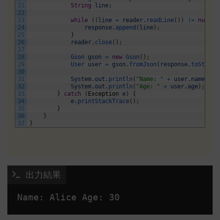
21
String
line
;
22
23
while
(
(
line
=
reader
.
readLine
(
)
)
!=
null
)
24
response
.
append
(
line
)
;
25
}
26
reader
.
close
(
)
;
27
28
Gson 
gson
=
new
Gson
(
)
;
29
User 
user
=
gson
.
fromJson
(
response
.
toString
30
31
System
.
out
.
println
(
"Name: "
+
user
.
name
)
;
32
System
.
out
.
println
(
"Age: "
+
user
.
age
)
;
33
}
catch
(
Exception
e
)
{
34
e
.
printStackTrace
(
)
;
35
}
36
}
37
}
 出力結果
Name: Alice Age: 30 