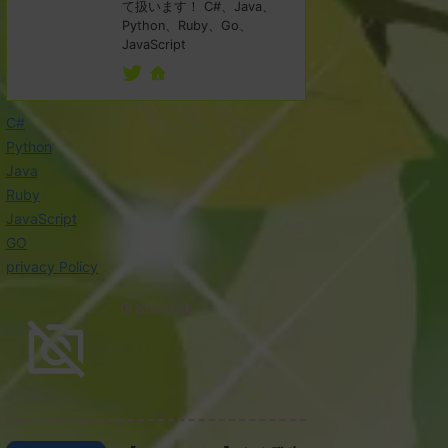
て扱います！ C#、Java、
Python、Ruby、Go、
JavaScript
C#
Python
Java
Ruby
JavaScript
GO
privacy Policy
2024/5/16