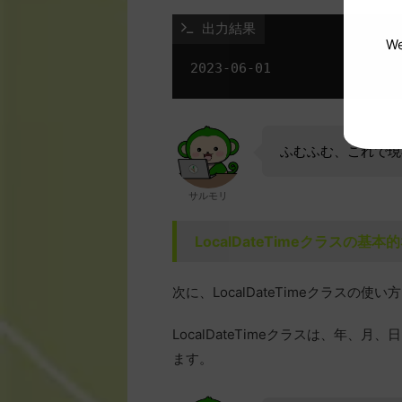
 出力結果
We
ふむふむ、これで現
サルモリ
LocalDateTimeクラスの基
次に、LocalDateTimeクラスの使
LocalDateTimeクラスは、年
ます。