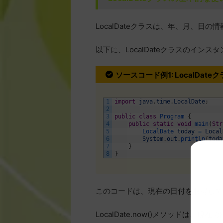
LocalDateクラスは、年、月、日
以下に、LocalDateクラスのイン
ソースコード例1: LocalDa
1
import
java
.
time
.
LocalDate
;
2
3
public
class
Program
{
4
public
static
void
main
(
Str
5
LocalDate 
today
=
Local
6
System
.
out
.
println
(
toda
7
}
8
}
このコードは、現在の日付を取得して
LocalDate.now()メソッドは、