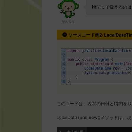
時間まで扱えるのは
サルモリ
ソースコード例2: LocalDat
1
import
java
.
time
.
LocalDateTime
;
2
3
public
class
Program
{
4
public
static
void
main
(
Str
5
LocalDateTime 
now
=
Loc
6
System
.
out
.
println
(
now
)
7
}
8
}
このコードは、現在の日付と時間を取
LocalDateTime.now()メソ
 出力結果