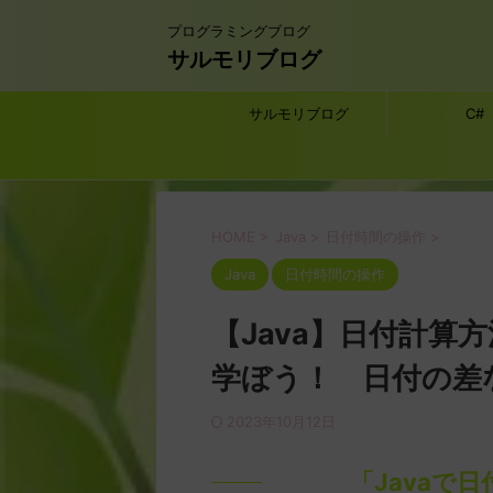
プログラミングブログ
サルモリブログ
サルモリブログ
C#
HOME
>
Java
>
日付時間の操作
>
Java
日付時間の操作
【Java】日付計算
学ぼう！ 日付の差
2023年10月12日
「Javaで