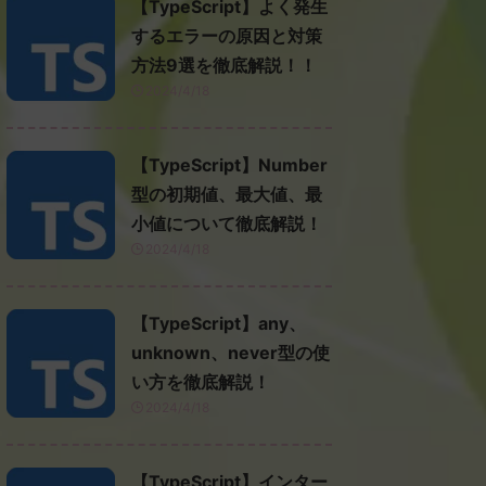
【TypeScript】よく発生
するエラーの原因と対策
方法9選を徹底解説！！
2024/4/18
【TypeScript】Number
型の初期値、最大値、最
小値について徹底解説！
2024/4/18
【TypeScript】any、
unknown、never型の使
い方を徹底解説！
2024/4/18
【TypeScript】インター