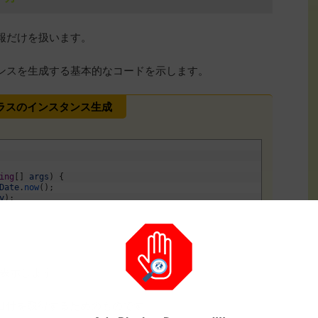
の情報だけを扱います。
スタンスを生成する基本的なコードを示します。
teクラスのインスタンス生成
ing
[
]
args
)
{
Date
.
now
(
)
;
y
)
;
表示します。
現在の日付を取得するためのものです。