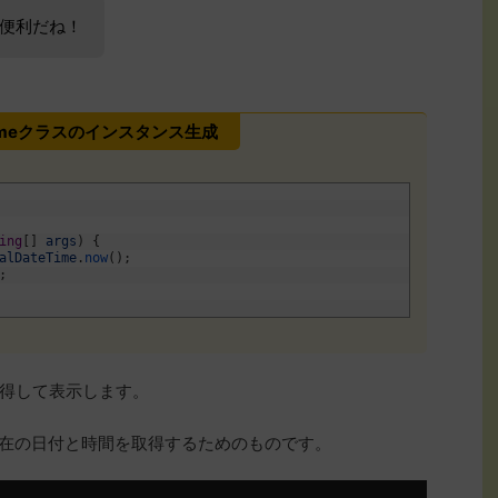
便利だね！
eTimeクラスのインスタンス生成
ing
[
]
args
)
{
alDateTime
.
now
(
)
;
;
得して表示します。
ッドは、現在の日付と時間を取得するためのものです。