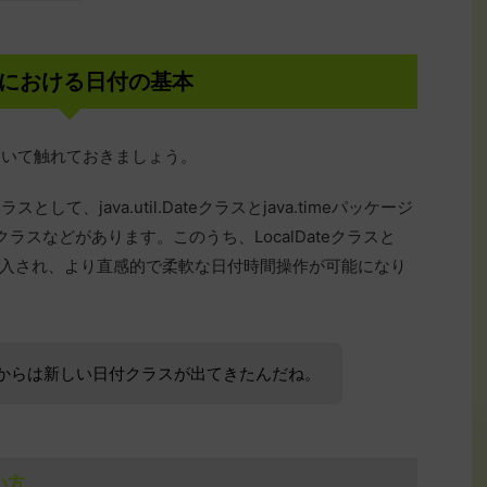
vaにおける日付の基本
ついて触れておきましょう。
して、java.util.Dateクラスとjava.timeパッケージ
Timeクラスなどがあります。このうち、LocalDateクラスと
a 8から導入され、より直感的で柔軟な日付時間操作が可能になり
a8からは新しい日付クラスが出てきたんだね。
い方