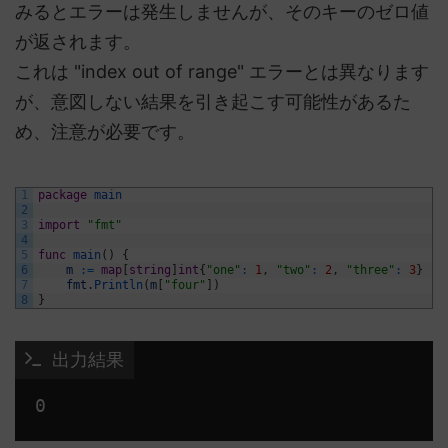
みるとエラーは発生しませんが、そのキーのゼロ値
が返されます。
これは "index out of range" エラーとは異なります
が、意図しない結果を引き起こす可能性があるた
め、注意が必要です。
1
package
main
2
3
import
"fmt"
4
5
func
main
(
)
{
6
m
:
=
map
[
string
]
int
{
"one"
:
1
,
"two"
:
2
,
"three"
:
3
}
7
fmt
.
Println
(
m
[
"four"
]
)
8
}
 出力結果
0 