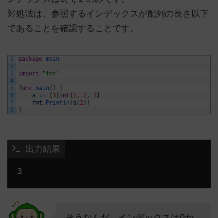
対処法は、参照するインデックスが配列の長さ以下
であることを確認することです。
1
package
main
2
3
import
"fmt"
4
5
func
main
(
)
{
6
a
:
=
[
3
]
int
{
1
,
2
,
3
}
7
fmt
.
Println
(
a
[
2
]
)
8
}
 出力結果
3 
そうなんだ。インデックスは0か