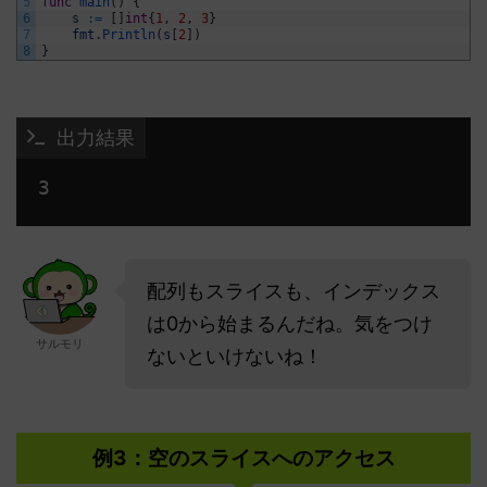
5
func
main
(
)
{
6
s
:
=
[
]
int
{
1
,
2
,
3
}
7
fmt
.
Println
(
s
[
2
]
)
8
}
 出力結果
3 
配列もスライスも、インデックス
は0から始まるんだね。気をつけ
サルモリ
ないといけないね！
例3：空のスライスへのアクセス