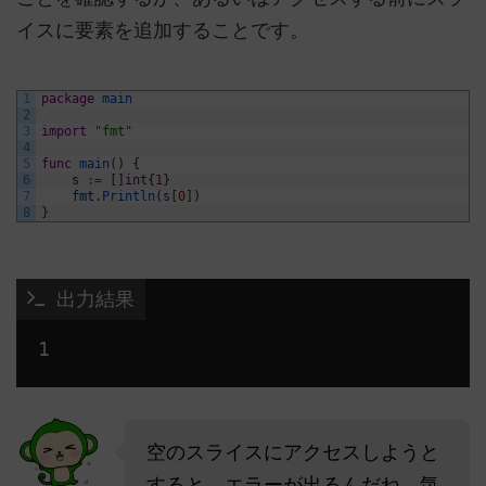
イスに要素を追加することです。
1
package
main
2
3
import
"fmt"
4
5
func
main
(
)
{
6
s
:
=
[
]
int
{
1
}
7
fmt
.
Println
(
s
[
0
]
)
8
}
 出力結果
1 
空のスライスにアクセスしようと
すると、エラーが出るんだね。気