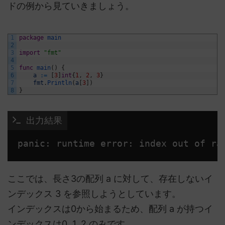
ドの例から見ていきましょう。
1
package
main
2
3
import
"fmt"
4
5
func
main
(
)
{
6
a
:
=
[
3
]
int
{
1
,
2
,
3
}
7
fmt
.
Println
(
a
[
3
]
)
8
}
 出力結果
panic: runtime error: index out of ra
ここでは、長さ3の配列 a に対して、存在しないイ
ンデックス 3 を参照しようとしています。
インデックスは0から始まるため、配列 a が持つイ
ンデックスは0, 1, 2 のみです。