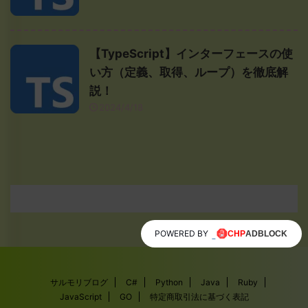
【TypeScript】インターフェースの使
い方（定義、取得、ループ）を徹底解
説！
2024/4/18
POWERED BY
サルモリブログ
C#
Python
Java
Ruby
JavaScript
GO
特定商取引法に基づく表記