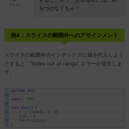
サルモリ
をつけなくちゃ！
例4：スライスの範囲外へのアサインメント
スライスの範囲外のインデックスに値を代入しよう
とすると、"index out of range" エラーが発生しま
す。
1
package
main
2
3
import
"fmt"
4
5
func
main
(
)
{
6
s
:
=
[
]
int
{
1
,
2
,
3
}
7
s
[
3
]
=
4
8
fmt
.
Println
(
s
)
9
}