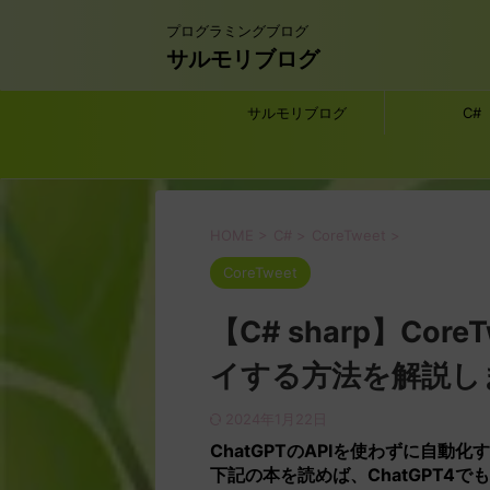
プログラミングブログ
サルモリブログ
サルモリブログ
C#
HOME
>
C#
>
CoreTweet
>
CoreTweet
【C# sharp】Cor
イする方法を解説し
2024年1月22日
ChatGPTの
APIを使わずに
自動化す
下記の本を読めば、ChatGPT4でも料