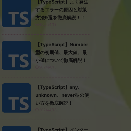
【TypeScript】よく発生
するエラーの原因と対策
方法9選を徹底解説！！
2024/4/18
【TypeScript】Number
型の初期値、最大値、最
小値について徹底解説！
2024/4/18
【TypeScript】any、
unknown、never型の使
い方を徹底解説！
2024/4/18
【TypeScript】インター