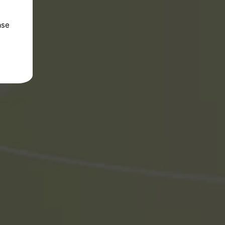
ase
=
>
latestTweetId
)
;