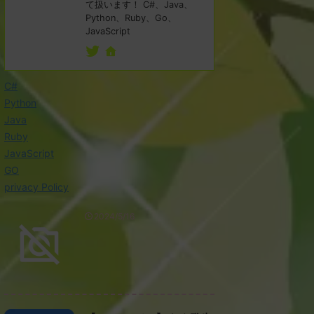
て扱います！ C#、Java、
Python、Ruby、Go、
JavaScript
C#
Python
Java
Ruby
JavaScript
GO
privacy Policy
2024/5/16