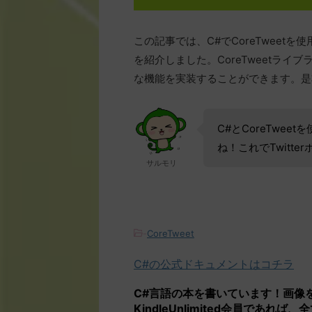
この記事では、C#でCoreTweetを使
を紹介しました。CoreTweetライブ
な機能を実装することができます。是
C#とCoreTwee
ね！これでTwitt
サルモリ
-
CoreTweet
C#の公式ドキュメントはコチラ
C#言語の本を書いています！画像
KindleUnlimited会員であれ