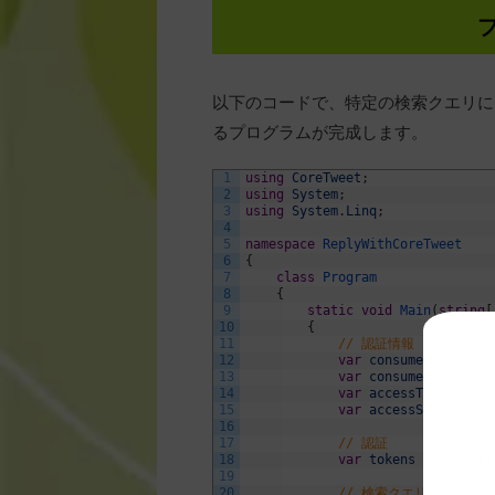
以下のコードで、特定の検索クエリに
るプログラムが完成します。
1
using
CoreTweet
;
2
using
System
;
3
using
System
.
Linq
;
4
5
namespace
ReplyWithCoreTweet
6
{
7
class
Program
8
{
9
static
void
Main
(
string
[
10
{
11
// 認証情報
12
var
consumerKey
=
"y
13
var
consumerSecret
=
14
var
accessToken
=
"y
15
var
accessSecret
=
"
16
17
// 認証
18
var
tokens
=
Tokens
.
19
20
// 検索クエリ（ユーザ