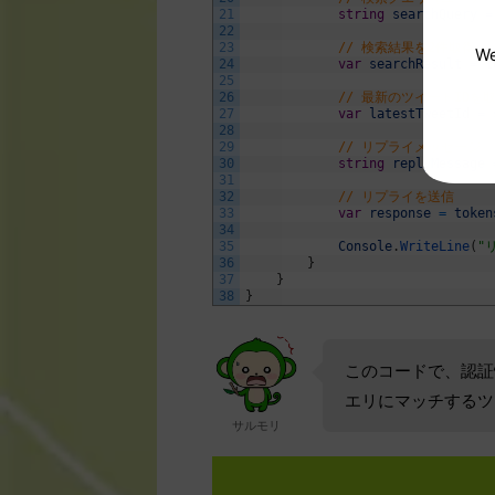
21
string
searchQuery
=
22
23
// 検索結果を2件取得
We
24
var
searchResult
=
t
25
26
// 最新のツイートIDを
27
var
latestTweetId
=
28
29
// リプライメッセージ
30
string
replyMessage
31
32
// リプライを送信
33
var
response
=
token
34
35
Console
.
WriteLine
(
"
36
}
37
}
38
}
このコードで、認証情
エリにマッチするツ
サルモリ