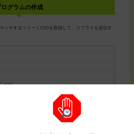
プログラムの作成
マッチするツイートのIDを取得して、リプライを送信す
]
args
)
our_consumer_key"
;
"your_consumer_secret"
;
our_access_token"
;
your_access_secret"
;
Create
(
consumerKey
,
consumerSecret
,
accessToken
,
accessSecret
)
;
ー名、ハッシュタグなど）