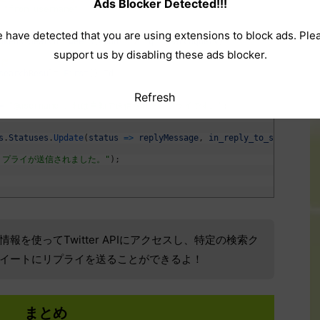
Ads Blocker Detected!!!
"from:username"
;
 have detected that you are using extensions to block ads. Ple
okens
.
Search
.
Tweets
(
count
:
2
,
q
:
searchQuery
)
;
support us by disabling these ads blocker.
取得
searchResult
.
First
(
)
.
Id
;
Refresh
=
"@username これは自動で送信されたリプライです。"
;
s
.
Statuses
.
Update
(
status
=
>
replyMessage
,
in_reply_to_status_id
リプライが送信されました。"
)
;
報を使ってTwitter APIにアクセスし、特定の検索ク
イートにリプライを送ることができるよ！
まとめ